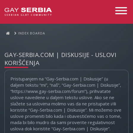
Toggle
Navigati
INDEX BOARDA
GAY-SERBIA.COM | DISKUSIJE - USLOVI
KORIŠĆENJA
Pristupanjem na “Gay-Serbia.com | Diskusije” (u
daljem tekstu “mi”, “naš”, “Gay-Serbia.com | Diskusije”,
“https://www.gay-serbia.com/forum”), prihvatate
uslove navedene u daljem tekstu uslove. Ako se ne
slažete sa uslovima molimo vas da ne pristupate i/ili
koristite “Gay-Serbia.com | Diskusije”. Mi možemo ove
uslove promeniti bilo kada i obavestićemo vas o tome,
mada bi bilo mudro da sami proverite regulativnost
uslova dok koristite “Gay-Serbia.com | Diskusije”.