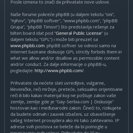
Posle izmena to znači da prihvatate nove uslove.
Naše forume pokreće phpBB (u daljem tekstu “oni”,
“njihov”, “phpBB softver”, “www.phpbb.com”, “phpBB
Grupa”, “phpBB Timovi”) što predstavlja rešenje za
bilten board idat pod “
General Public License
” (u
daljem tekstu “GPL”) i može biti preuzet sa
www.phpbb.com
. phpBB softver se odnosi samo na
Internet bazirane diskusije GPL strictly forbids them in
what we allow and/or disallow as permissible content
and/or conduct. Za dalje informacije o phpBB-u,
pogledajte:
http://www.phpbb.com/
.
Prihvatate da nećete slati uvredljive, vulgarne,
kleveničke, reči mržnje, preteće, seksualno orijentisane
reči ili bilo kakav materijal koji ne poštuje zakon vaše
zemlje, zemlje gde je “Gay-Serbia.com | Diskusije”
hostovan kao i međunarodni zakon. Čineći to, rizikujete
da budete odmah i zauvek izbačeni, uz obaveštenje
vašeg Internet provajdera ako mi tako zahtevamo. IP
adrese svih postova se beleže da bi pomogle u
ispunjavanju ovih uslova. Prihvatate da “Gay-