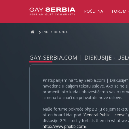
POČETNA
FORUM
INDEX BOARDA
GAY-SERBIA.COM | DISKUSIJE - US
Pristupanjem na “Gay-Serbia.com | Diskusije” 
navedene u daljem tekstu uslove. Ako se ne sl
promeniti bilo kada i obavestićemo vas o tome
izmena to znači da prihvatate nove uslove.
Naše forume pokreće phpBB (u daljem tekstu “
bilten board idat pod “
General Public License
”
diskusije GPL strictly forbids them in what we
http://www.phpbb.com/
.