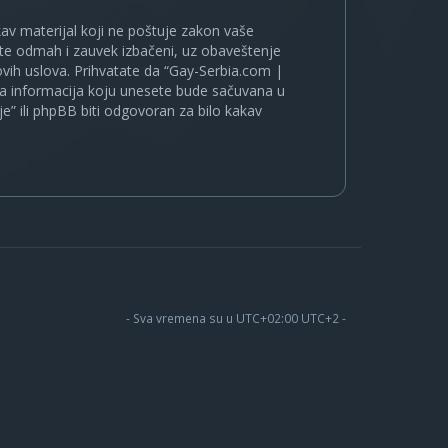
kakav materijal koji ne poštuje zakon vaše
ete odmah i zauvek izbačeni, uz obaveštenje
vih uslova. Prihvatate da “Gay-Serbia.com |
koja informacija koju unesete bude sačuvana u
je” ili phpBB biti odgovoran za bilo kakav
- Sva vremena su u UTC+02:00 UTC+2 -