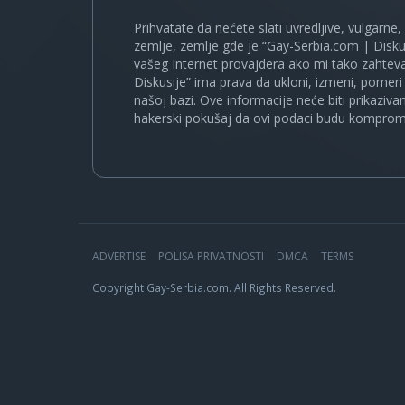
Prihvatate da nećete slati uvredljive, vulgarne,
zemlje, zemlje gde je “Gay-Serbia.com | Disku
vašeg Internet provajdera ako mi tako zahteva
Diskusije” ima prava da ukloni, izmeni, pomeri 
našoj bazi. Ove informacije neće biti prikaziva
hakerski pokušaj da ovi podaci budu komprom
ADVERTISE
POLISA PRIVATNOSTI
DMCA
TERMS
Copyright Gay-Serbia.com. All Rights Reserved.