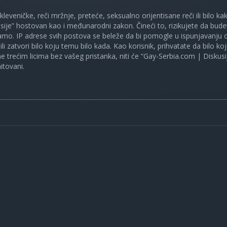
 kleveničke, reči mržnje, preteće, seksualno orijentisane reči ili bilo 
sije” hostovan kao i međunarodni zakon. Čineći to, rizikujete da bud
mo. IP adrese svih postova se beleže da bi pomogle u ispunjavanju o
ili zatvori bilo koju temu bilo kada. Kao korisnik, prihvatate da bilo 
ne trećim licima bez vašeg pristanka, niti će “Gay-Serbia.com | Diskusi
itovani.