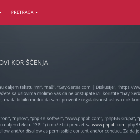
PRETRAGA
LOVI KORIŠĆENJA
(u daljem tekstu “mi”, “naš”, “Gay-Serbia.com | Diskusije”, “https://
ažete sa uslovima molimo vas da ne pristupate i/ili koristite “Gay-S
, mada bi bilo mudro da sami proverite regulativnost uslova dok koris
oni”, “njihov”, “phpBB softver”, “www.phpbb.com”, “phpBB Grupa”, “
 (u daljem tekstu “GPL”) i može biti preuzet sa
www.phpbb.com
. phpB
 allow and/or disallow as permissible content and/or conduct. Za dalj