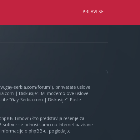
×
PRIJAVI SE
www.gay-serbia.com/forum”), prihvatate uslove
erbia.com | Diskusije”. Mi možemo ove uslove
tite “Gay-Serbia.com | Diskusije”. Posle
phpBB Timovi”) što predstavlja rešenje za
B softver se odnosi samo na Internet bazirane
e informacije o phpBB-u, pogledajte: