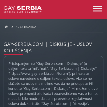
Toggle
Navigati
INDEX BOARDA
GAY-SERBIA.COM | DISKUSIJE - USLOVI
KORIŠĆENJA
Pristupanjem na “Gay-Serbia.com | Diskusije” (u
daljem tekstu “mi”, “naš”, “Gay-Serbia.com | Diskusije”,
“https://www.gay-serbia.com/forum”), prihvatate
uslove navedene u daljem tekstu uslove. Ako se ne
slažete sa uslovima molimo vas da ne pristupate i/ili
koristite “Gay-Serbia.com | Diskusije”. Mi možemo ove
uslove promeniti bilo kada i obavestićemo vas o tome,
mada bi bilo mudro da sami proverite regulativnost
uslova dok koristite “Gay-Serbia.com | Diskusije”.