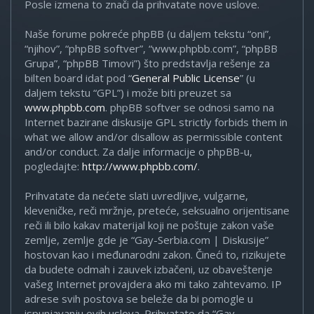
Posle izmena to znači da prihvatate nove uslove.
Naše forume pokreće phpBB (u daljem tekstu “oni”,
“njihov”, “phpBB softver”, “www.phpbb.com”, “phpBB
Grupa”, “phpBB Timovi”) što predstavlja rešenje za
bilten board idat pod “
General Public License
” (u
daljem tekstu “GPL”) i može biti preuzet sa
www.phpbb.com
. phpBB softver se odnosi samo na
Internet bazirane diskusije GPL strictly forbids them in
what we allow and/or disallow as permissible content
and/or conduct. Za dalje informacije o phpBB-u,
pogledajte:
http://www.phpbb.com/
.
Prihvatate da nećete slati uvredljive, vulgarne,
kleveničke, reči mržnje, preteće, seksualno orijentisane
reči ili bilo kakav materijal koji ne poštuje zakon vaše
zemlje, zemlje gde je “Gay-Serbia.com | Diskusije”
hostovan kao i međunarodni zakon. Čineći to, rizikujete
da budete odmah i zauvek izbačeni, uz obaveštenje
vašeg Internet provajdera ako mi tako zahtevamo. IP
adrese svih postova se beleže da bi pomogle u
ispunjavanju ovih uslova. Prihvatate da “Gay-