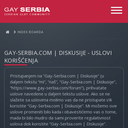
Toggle
Navigati
INDEX BOARDA
GAY-SERBIA.COM | DISKUSIJE - USLOVI
KORIŠĆENJA
Pristupanjem na “Gay-Serbia.com | Diskusije” (u
daljem tekstu “mi”, “naš”, “Gay-Serbia.com | Diskusije”,
“https://www.gay-serbia.com/forum”), prihvatate
uslove navedene u daljem tekstu uslove. Ako se ne
slažete sa uslovima molimo vas da ne pristupate i/ili
koristite “Gay-Serbia.com | Diskusije”. Mi možemo ove
uslove promeniti bilo kada i obavestićemo vas o tome,
mada bi bilo mudro da sami proverite regulativnost
uslova dok koristite “Gay-Serbia.com | Diskusije”.