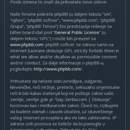
Posle izmena to znači da prihvatate nove uslove.
Naše forume pokreće phpBB (u daljem tekstu “oni”,
“njihov”, “phpBB softver”, “www.phpbb.com”, “phpBB
Grupa”, “phpBB Timovi”) što predstavlja rešenje za
bilten board idat pod “
General Public License
” (u
daljem tekstu “GPL”) i može biti preuzet sa
www.phpbb.com
. phpBB softver se odnosi samo na
Internet bazirane diskusije GPL strictly forbids them in
what we allow and/or disallow as permissible content
and/or conduct. Za dalje informacije o phpBB-u,
pogledajte:
http://www.phpbb.com/
.
Prihvatate da nećete slati uvredljive, vulgarne,
kleveničke, reči mržnje, preteće, seksualno orijentisane
reči ili bilo kakav materijal koji ne poštuje zakon vaše
zemlje, zemlje gde je “Gay-Serbia.com | Diskusije”
hostovan kao i međunarodni zakon. Čineći to, rizikujete
da budete odmah i zauvek izbačeni, uz obaveštenje
vašeg Internet provajdera ako mi tako zahtevamo. IP
adrese svih postova se beleže da bi pomogle u
ispunjavanju ovih uslova. Prihvatate da “Gay-