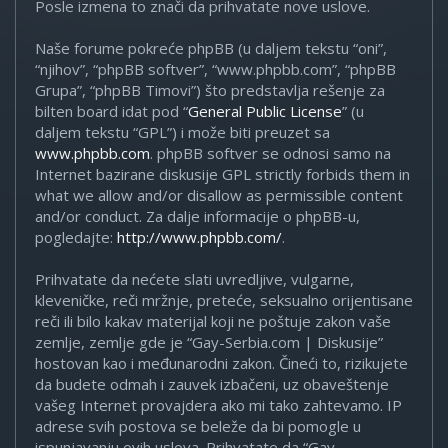
Posle izmena to znači da prihvatate nove uslove.
Naše forume pokreće phpBB (u daljem tekstu “oni”,
“njihov”, “phpBB softver”, “www.phpbb.com”, “phpBB
Grupa”, “phpBB Timovi”) što predstavlja rešenje za
bilten board idat pod “
General Public License
” (u
daljem tekstu “GPL”) i može biti preuzet sa
www.phpbb.com
. phpBB softver se odnosi samo na
Internet bazirane diskusije GPL strictly forbids them in
what we allow and/or disallow as permissible content
and/or conduct. Za dalje informacije o phpBB-u,
pogledajte:
http://www.phpbb.com/
.
Prihvatate da nećete slati uvredljive, vulgarne,
kleveničke, reči mržnje, preteće, seksualno orijentisane
reči ili bilo kakav materijal koji ne poštuje zakon vaše
zemlje, zemlje gde je “Gay-Serbia.com | Diskusije”
hostovan kao i međunarodni zakon. Čineći to, rizikujete
da budete odmah i zauvek izbačeni, uz obaveštenje
vašeg Internet provajdera ako mi tako zahtevamo. IP
adrese svih postova se beleže da bi pomogle u
ispunjavanju ovih uslova. Prihvatate da “Gay-