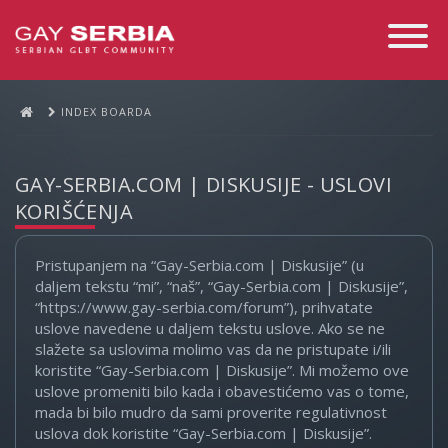
Toggle
Navigati
INDEX BOARDA
GAY-SERBIA.COM | DISKUSIJE - USLOVI
KORIŠĆENJA
Pristupanjem na “Gay-Serbia.com | Diskusije” (u
daljem tekstu “mi”, “naš”, “Gay-Serbia.com | Diskusije”,
“https://www.gay-serbia.com/forum”), prihvatate
uslove navedene u daljem tekstu uslove. Ako se ne
slažete sa uslovima molimo vas da ne pristupate i/ili
koristite “Gay-Serbia.com | Diskusije”. Mi možemo ove
uslove promeniti bilo kada i obavestićemo vas o tome,
mada bi bilo mudro da sami proverite regulativnost
uslova dok koristite “Gay-Serbia.com | Diskusije”.