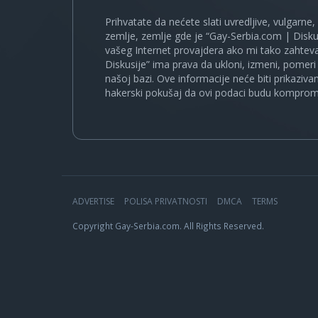
Prihvatate da nećete slati uvredljive, vulgarne,
zemlje, zemlje gde je “Gay-Serbia.com | Disku
vašeg Internet provajdera ako mi tako zahteva
Diskusije” ima prava da ukloni, izmeni, pomeri 
našoj bazi. Ove informacije neće biti prikaziva
hakerski pokušaj da ovi podaci budu komprom
ADVERTISE
POLISA PRIVATNOSTI
DMCA
TERMS
Copyright Gay-Serbia.com. All Rights Reserved.