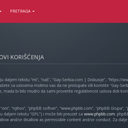
PRETRAGA
LOVI KORIŠĆENJA
(u daljem tekstu “mi”, “naš”, “Gay-Serbia.com | Diskusije”, “https://
ažete sa uslovima molimo vas da ne pristupate i/ili koristite “Gay-S
, mada bi bilo mudro da sami proverite regulativnost uslova dok koris
oni”, “njihov”, “phpBB softver”, “www.phpbb.com”, “phpBB Grupa”, “
 (u daljem tekstu “GPL”) i može biti preuzet sa
www.phpbb.com
. phpB
 allow and/or disallow as permissible content and/or conduct. Za dalj