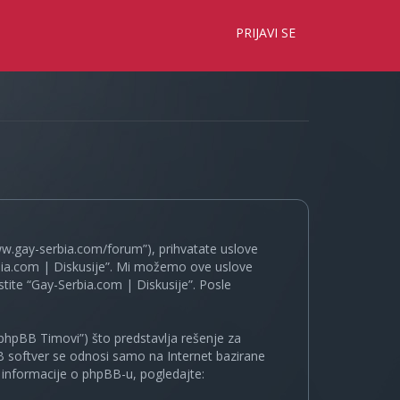
×
PRIJAVI SE
www.gay-serbia.com/forum”), prihvatate uslove
erbia.com | Diskusije”. Mi možemo ove uslove
tite “Gay-Serbia.com | Diskusije”. Posle
phpBB Timovi”) što predstavlja rešenje za
B softver se odnosi samo na Internet bazirane
e informacije o phpBB-u, pogledajte: