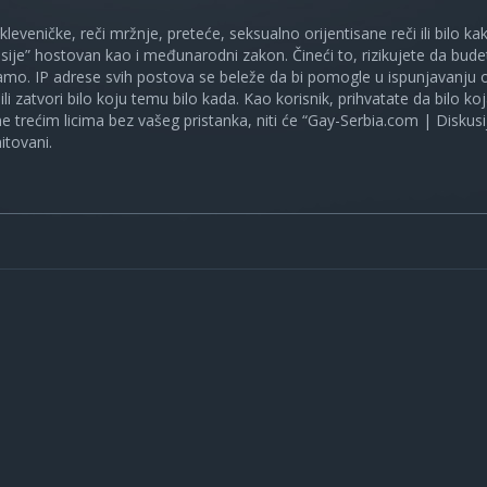
 kleveničke, reči mržnje, preteće, seksualno orijentisane reči ili bilo 
sije” hostovan kao i međunarodni zakon. Čineći to, rizikujete da bud
mo. IP adrese svih postova se beleže da bi pomogle u ispunjavanju o
ili zatvori bilo koju temu bilo kada. Kao korisnik, prihvatate da bilo 
ne trećim licima bez vašeg pristanka, niti će “Gay-Serbia.com | Diskusi
itovani.