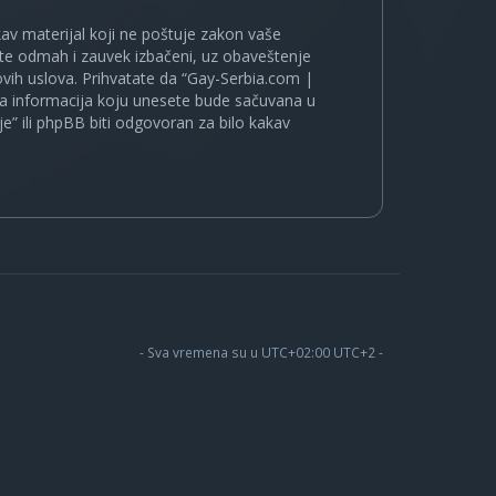
kakav materijal koji ne poštuje zakon vaše
ete odmah i zauvek izbačeni, uz obaveštenje
vih uslova. Prihvatate da “Gay-Serbia.com |
koja informacija koju unesete bude sačuvana u
je” ili phpBB biti odgovoran za bilo kakav
- Sva vremena su u UTC+02:00 UTC+2 -