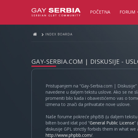
POČETNA
FORUM
INDEX BOARDA
GAY-SERBIA.COM | DISKUSIJE - US
Pristupanjem na “Gay-Serbia.com | Diskusije” 
navedene u daljem tekstu uslove. Ako se ne sl
promeniti bilo kada i obavestićemo vas o tome
izmena to znači da prihvatate nove uslove.
Naše forume pokreće phpBB (u daljem tekstu “
bilten board idat pod “
General Public License
”
diskusije GPL strictly forbids them in what we
http://www.phpbb.com/
.