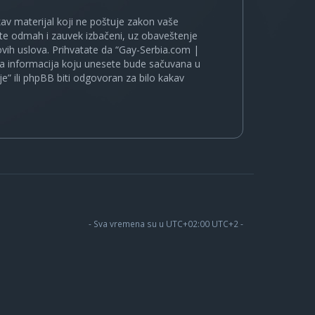
kakav materijal koji ne poštuje zakon vaše
ete odmah i zauvek izbačeni, uz obaveštenje
vih uslova. Prihvatate da “Gay-Serbia.com |
koja informacija koju unesete bude sačuvana u
je” ili phpBB biti odgovoran za bilo kakav
- Sva vremena su u UTC+02:00 UTC+2 -