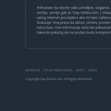
Prihvatate da nećete slati uvredljive, vulgarne,
zemlje, zemlje gde je “Gay-Serbia.com | Disku
vašeg Internet provajdera ako mi tako zahteva
Diskusije” ima prava da ukloni, izmeni, pomeri 
našoj bazi. Ove informacije neće biti prikaziva
hakerski pokušaj da ovi podaci budu komprom
ADVERTISE
POLISA PRIVATNOSTI
DMCA
TERMS
Copyright Gay-Serbia.com. All Rights Reserved.