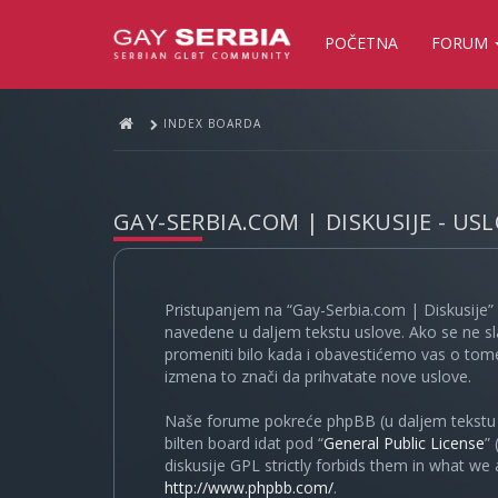
POČETNA
FORUM
INDEX BOARDA
GAY-SERBIA.COM | DISKUSIJE - US
Pristupanjem na “Gay-Serbia.com | Diskusije” 
navedene u daljem tekstu uslove. Ako se ne sl
promeniti bilo kada i obavestićemo vas o tome
izmena to znači da prihvatate nove uslove.
Naše forume pokreće phpBB (u daljem tekstu “
bilten board idat pod “
General Public License
”
diskusije GPL strictly forbids them in what we
http://www.phpbb.com/
.