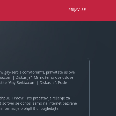
×
PRIJAVI SE
www.gay-serbia.com/forum”), prihvatate uslove
erbia.com | Diskusije”. Mi možemo ove uslove
tite “Gay-Serbia.com | Diskusije”. Posle
phpBB Timovi”) što predstavlja rešenje za
B softver se odnosi samo na Internet bazirane
e informacije o phpBB-u, pogledajte: