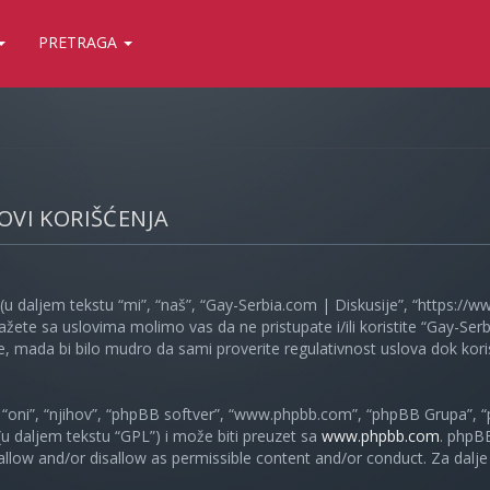
PRETRAGA
LOVI KORIŠĆENJA
(u daljem tekstu “mi”, “naš”, “Gay-Serbia.com | Diskusije”, “https://
ažete sa uslovima molimo vas da ne pristupate i/ili koristite “Gay-S
, mada bi bilo mudro da sami proverite regulativnost uslova dok koris
oni”, “njihov”, “phpBB softver”, “www.phpbb.com”, “phpBB Grupa”, “
 (u daljem tekstu “GPL”) i može biti preuzet sa
www.phpbb.com
. phpB
 allow and/or disallow as permissible content and/or conduct. Za dalj