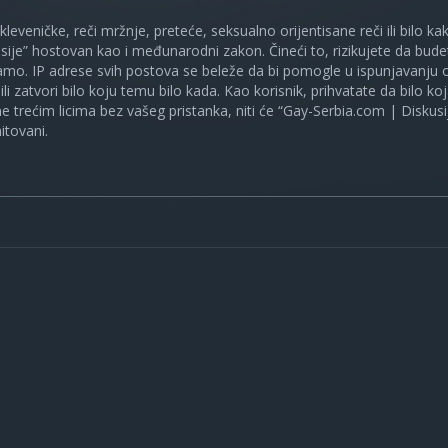
 kleveničke, reči mržnje, preteće, seksualno orijentisane reči ili bilo 
sije” hostovan kao i međunarodni zakon. Čineći to, rizikujete da bud
mo. IP adrese svih postova se beleže da bi pomogle u ispunjavanju o
ili zatvori bilo koju temu bilo kada. Kao korisnik, prihvatate da bilo 
ne trećim licima bez vašeg pristanka, niti će “Gay-Serbia.com | Diskusi
itovani.