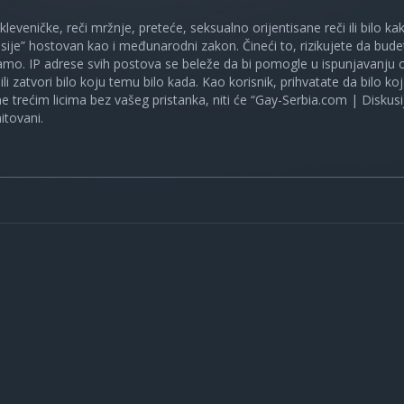
 kleveničke, reči mržnje, preteće, seksualno orijentisane reči ili bilo 
sije” hostovan kao i međunarodni zakon. Čineći to, rizikujete da bud
mo. IP adrese svih postova se beleže da bi pomogle u ispunjavanju o
ili zatvori bilo koju temu bilo kada. Kao korisnik, prihvatate da bilo 
ne trećim licima bez vašeg pristanka, niti će “Gay-Serbia.com | Diskusi
itovani.