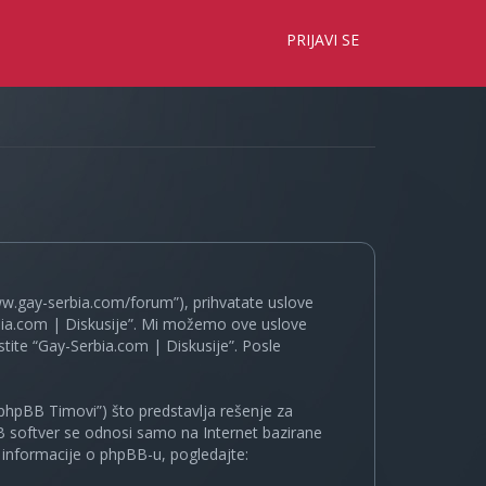
×
PRIJAVI SE
www.gay-serbia.com/forum”), prihvatate uslove
erbia.com | Diskusije”. Mi možemo ove uslove
tite “Gay-Serbia.com | Diskusije”. Posle
phpBB Timovi”) što predstavlja rešenje za
B softver se odnosi samo na Internet bazirane
e informacije o phpBB-u, pogledajte: