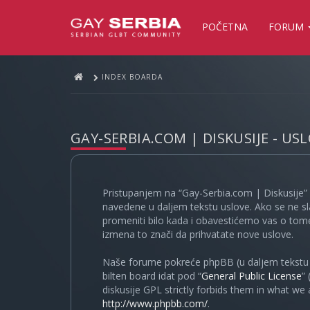
POČETNA
FORUM
INDEX BOARDA
GAY-SERBIA.COM | DISKUSIJE - US
Pristupanjem na “Gay-Serbia.com | Diskusije” 
navedene u daljem tekstu uslove. Ako se ne sl
promeniti bilo kada i obavestićemo vas o tome
izmena to znači da prihvatate nove uslove.
Naše forume pokreće phpBB (u daljem tekstu “
bilten board idat pod “
General Public License
”
diskusije GPL strictly forbids them in what we
http://www.phpbb.com/
.