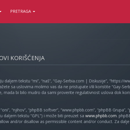
PRETRAGA
LOVI KORIŠĆENJA
(u daljem tekstu “mi”, “naš”, “Gay-Serbia.com | Diskusije”, “https://
ažete sa uslovima molimo vas da ne pristupate i/ili koristite “Gay-S
, mada bi bilo mudro da sami proverite regulativnost uslova dok koris
oni”, “njihov”, “phpBB softver”, “www.phpbb.com”, “phpBB Grupa”, “
 (u daljem tekstu “GPL”) i može biti preuzet sa
www.phpbb.com
. phpB
 allow and/or disallow as permissible content and/or conduct. Za dalj