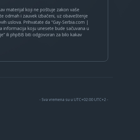
kakav materijal koji ne poštuje zakon vaše
ete odmah i zauvek izbačeni, uz obaveštenje
vih uslova. Prihvatate da “Gay-Serbia.com |
koja informacija koju unesete bude sačuvana u
je” ili phpBB biti odgovoran za bilo kakav
- Sva vremena su u UTC+02:00 UTC+2 -