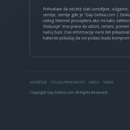
Prihvatate da nećete slati uvredljive, vulgarne,
zemlje, zemlje gde je “Gay-Serbia.com | Disku
vašeg Internet provajdera ako mi tako zahteva
Diskusije” ima prava da ukloni, izmeni, pomeri 
našoj bazi. Ove informacije neće biti prikaziva
hakerski pokušaj da ovi podaci budu komprom
ADVERTISE
POLISA PRIVATNOSTI
DMCA
TERMS
Copyright Gay-Serbia.com. All Rights Reserved.