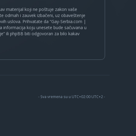
kakav materijal koji ne poštuje zakon vaše
ete odmah i zauvek izbačeni, uz obaveštenje
vih uslova. Prihvatate da “Gay-Serbia.com |
koja informacija koju unesete bude sačuvana u
je” ili phpBB biti odgovoran za bilo kakav
- Sva vremena su u UTC+02:00 UTC+2 -