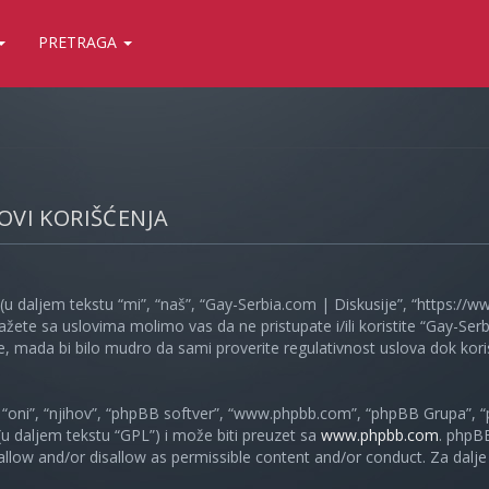
PRETRAGA
LOVI KORIŠĆENJA
(u daljem tekstu “mi”, “naš”, “Gay-Serbia.com | Diskusije”, “https://
ažete sa uslovima molimo vas da ne pristupate i/ili koristite “Gay-S
, mada bi bilo mudro da sami proverite regulativnost uslova dok koris
oni”, “njihov”, “phpBB softver”, “www.phpbb.com”, “phpBB Grupa”, “
 (u daljem tekstu “GPL”) i može biti preuzet sa
www.phpbb.com
. phpB
 allow and/or disallow as permissible content and/or conduct. Za dalj