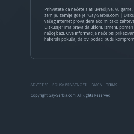
Prihvatate da nećete slati uvredljive, vulgarne,
zemlje, zemlje gde je “Gay-Serbia.com | Disku
vašeg Internet provajdera ako mi tako zahteva
Diskusije” ima prava da ukloni, izmeni, pomeri 
našoj bazi. Ove informacije neće biti prikaziva
hakerski pokušaj da ovi podaci budu komprom
ADVERTISE
POLISA PRIVATNOSTI
DMCA
TERMS
Copyright Gay-Serbia.com. All Rights Reserved.