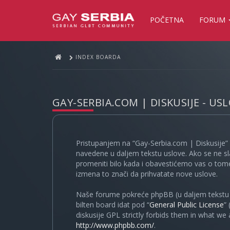
POČETNA
FORUM
INDEX BOARDA
GAY-SERBIA.COM | DISKUSIJE - US
Pristupanjem na “Gay-Serbia.com | Diskusije” 
navedene u daljem tekstu uslove. Ako se ne sl
promeniti bilo kada i obavestićemo vas o tome
izmena to znači da prihvatate nove uslove.
Naše forume pokreće phpBB (u daljem tekstu “
bilten board idat pod “
General Public License
”
diskusije GPL strictly forbids them in what we
http://www.phpbb.com/
.