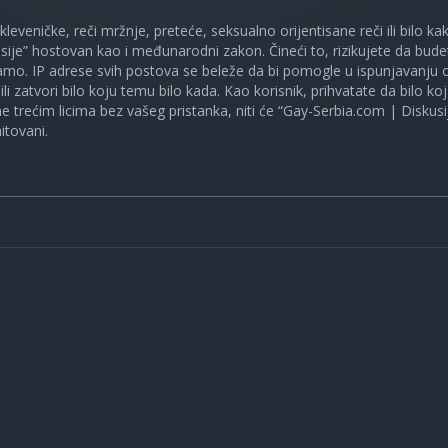
 kleveničke, reči mržnje, preteće, seksualno orijentisane reči ili bilo 
sije” hostovan kao i međunarodni zakon. Čineći to, rizikujete da bud
mo. IP adrese svih postova se beleže da bi pomogle u ispunjavanju o
ili zatvori bilo koju temu bilo kada. Kao korisnik, prihvatate da bilo 
ne trećim licima bez vašeg pristanka, niti će “Gay-Serbia.com | Diskusi
itovani.