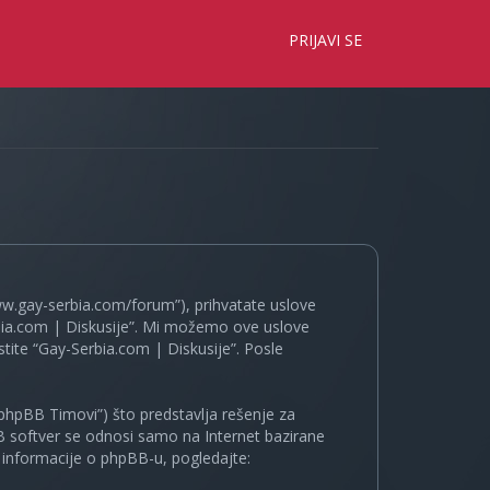
×
PRIJAVI SE
www.gay-serbia.com/forum”), prihvatate uslove
erbia.com | Diskusije”. Mi možemo ove uslove
tite “Gay-Serbia.com | Diskusije”. Posle
phpBB Timovi”) što predstavlja rešenje za
B softver se odnosi samo na Internet bazirane
e informacije o phpBB-u, pogledajte: