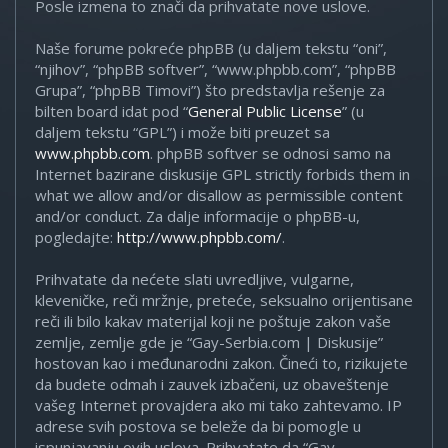
Posle izmena to znači da prihvatate nove uslove.
Naše forume pokreće phpBB (u daljem tekstu “oni”,
“njihov”, “phpBB softver”, “www.phpbb.com”, “phpBB
Grupa”, “phpBB Timovi”) što predstavlja rešenje za
bilten board idat pod “
General Public License
” (u
daljem tekstu “GPL”) i može biti preuzet sa
www.phpbb.com
. phpBB softver se odnosi samo na
Internet bazirane diskusije GPL strictly forbids them in
what we allow and/or disallow as permissible content
and/or conduct. Za dalje informacije o phpBB-u,
pogledajte:
http://www.phpbb.com/
.
Prihvatate da nećete slati uvredljive, vulgarne,
kleveničke, reči mržnje, preteće, seksualno orijentisane
reči ili bilo kakav materijal koji ne poštuje zakon vaše
zemlje, zemlje gde je “Gay-Serbia.com | Diskusije”
hostovan kao i međunarodni zakon. Čineći to, rizikujete
da budete odmah i zauvek izbačeni, uz obaveštenje
vašeg Internet provajdera ako mi tako zahtevamo. IP
adrese svih postova se beleže da bi pomogle u
ispunjavanju ovih uslova. Prihvatate da “Gay-