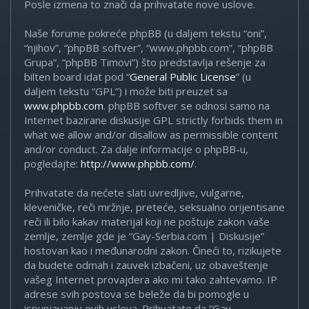
Posle izmena to znači da prihvatate nove uslove.
Naše forume pokreće phpBB (u daljem tekstu “oni”,
“njihov”, “phpBB softver”, “www.phpbb.com”, “phpBB
Grupa”, “phpBB Timovi”) što predstavlja rešenje za
bilten board idat pod “
General Public License
” (u
daljem tekstu “GPL”) i može biti preuzet sa
www.phpbb.com
. phpBB softver se odnosi samo na
Internet bazirane diskusije GPL strictly forbids them in
what we allow and/or disallow as permissible content
and/or conduct. Za dalje informacije o phpBB-u,
pogledajte:
http://www.phpbb.com/
.
Prihvatate da nećete slati uvredljive, vulgarne,
kleveničke, reči mržnje, preteće, seksualno orijentisane
reči ili bilo kakav materijal koji ne poštuje zakon vaše
zemlje, zemlje gde je “Gay-Serbia.com | Diskusije”
hostovan kao i međunarodni zakon. Čineći to, rizikujete
da budete odmah i zauvek izbačeni, uz obaveštenje
vašeg Internet provajdera ako mi tako zahtevamo. IP
adrese svih postova se beleže da bi pomogle u
ispunjavanju ovih uslova. Prihvatate da “Gay-