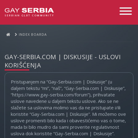
Toggle
Navigati
INDEX BOARDA
GAY-SERBIA.COM | DISKUSIJE - USLOVI
KORIŠĆENJA
Pristupanjem na “Gay-Serbia.com | Diskusije” (u
daljem tekstu “mi”, “naš”, “Gay-Serbia.com | Diskusije”,
“https://www.gay-serbia.com/forum”), prihvatate
uslove navedene u daljem tekstu uslove. Ako se ne
slažete sa uslovima molimo vas da ne pristupate i/ili
koristite “Gay-Serbia.com | Diskusije”. Mi možemo ove
uslove promeniti bilo kada i obavestićemo vas o tome,
mada bi bilo mudro da sami proverite regulativnost
uslova dok koristite “Gay-Serbia.com | Diskusije”.