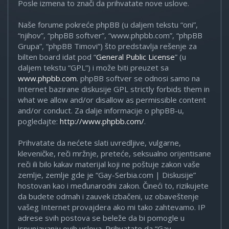
Posle izmena to znači da prihvatate nove uslove.
Naše forume pokreće phpBB (u daljem tekstu “oni”,
“njihov”, “phpBB softver”, “www.phpbb.com”, “phpBB
Grupa”, “phpBB Timovi”) što predstavlja rešenje za
bilten board idat pod “
General Public License
” (u
daljem tekstu “GPL”) i može biti preuzet sa
www.phpbb.com
. phpBB softver se odnosi samo na
Internet bazirane diskusije GPL strictly forbids them in
what we allow and/or disallow as permissible content
and/or conduct. Za dalje informacije o phpBB-u,
pogledajte:
http://www.phpbb.com/
.
Prihvatate da nećete slati uvredljive, vulgarne,
kleveničke, reči mržnje, preteće, seksualno orijentisane
reči ili bilo kakav materijal koji ne poštuje zakon vaše
zemlje, zemlje gde je “Gay-Serbia.com | Diskusije”
hostovan kao i međunarodni zakon. Čineći to, rizikujete
da budete odmah i zauvek izbačeni, uz obaveštenje
vašeg Internet provajdera ako mi tako zahtevamo. IP
adrese svih postova se beleže da bi pomogle u
ispunjavanju ovih uslova. Prihvatate da “Gay-