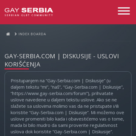
Toggle
Navigati
INDEX BOARDA
GAY-SERBIA.COM | DISKUSIJE - USLOVI
KORIŠĆENJA
Pristupanjem na “Gay-Serbia.com | Diskusije” (u
daljem tekstu “mi”, “naš”, “Gay-Serbia.com | Diskusije”,
“https://www.gay-serbia.com/forum”), prihvatate
uslove navedene u daljem tekstu uslove. Ako se ne
slažete sa uslovima molimo vas da ne pristupate i/ili
koristite “Gay-Serbia.com | Diskusije”. Mi možemo ove
uslove promeniti bilo kada i obavestićemo vas o tome,
mada bi bilo mudro da sami proverite regulativnost
uslova dok koristite “Gay-Serbia.com | Diskusije”.