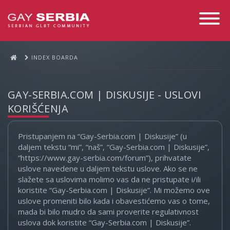
Toggle
Navigati
INDEX BOARDA
GAY-SERBIA.COM | DISKUSIJE - USLOVI
KORIŠĆENJA
Pristupanjem na “Gay-Serbia.com | Diskusije” (u
daljem tekstu “mi”, “naš”, “Gay-Serbia.com | Diskusije”,
“https://www.gay-serbia.com/forum”), prihvatate
uslove navedene u daljem tekstu uslove. Ako se ne
slažete sa uslovima molimo vas da ne pristupate i/ili
koristite “Gay-Serbia.com | Diskusije”. Mi možemo ove
uslove promeniti bilo kada i obavestićemo vas o tome,
mada bi bilo mudro da sami proverite regulativnost
uslova dok koristite “Gay-Serbia.com | Diskusije”.