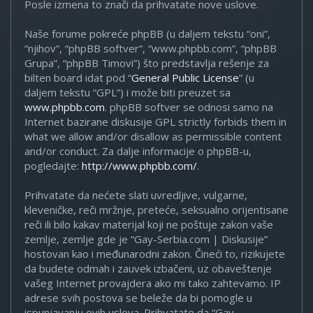
Posle izmena to znači da prihvatate nove uslove.
Naše forume pokreće phpBB (u daljem tekstu “oni”,
“njihov”, “phpBB softver”, “www.phpbb.com”, “phpBB
Grupa”, “phpBB Timovi”) što predstavlja rešenje za
bilten board idat pod “
General Public License
” (u
daljem tekstu “GPL”) i može biti preuzet sa
www.phpbb.com
. phpBB softver se odnosi samo na
Internet bazirane diskusije GPL strictly forbids them in
what we allow and/or disallow as permissible content
and/or conduct. Za dalje informacije o phpBB-u,
pogledajte:
http://www.phpbb.com/
.
Prihvatate da nećete slati uvredljive, vulgarne,
kleveničke, reči mržnje, preteće, seksualno orijentisane
reči ili bilo kakav materijal koji ne poštuje zakon vaše
zemlje, zemlje gde je “Gay-Serbia.com | Diskusije”
hostovan kao i međunarodni zakon. Čineći to, rizikujete
da budete odmah i zauvek izbačeni, uz obaveštenje
vašeg Internet provajdera ako mi tako zahtevamo. IP
adrese svih postova se beleže da bi pomogle u
ispunjavanju ovih uslova. Prihvatate da “Gay-