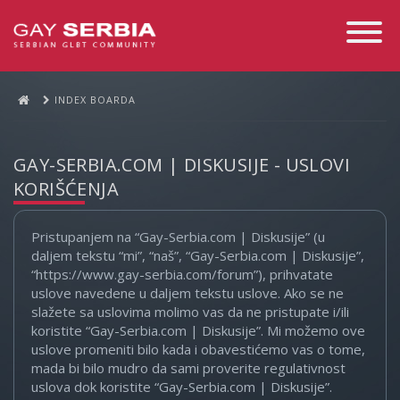
Toggle
Navigati
INDEX BOARDA
GAY-SERBIA.COM | DISKUSIJE - USLOVI
KORIŠĆENJA
Pristupanjem na “Gay-Serbia.com | Diskusije” (u
daljem tekstu “mi”, “naš”, “Gay-Serbia.com | Diskusije”,
“https://www.gay-serbia.com/forum”), prihvatate
uslove navedene u daljem tekstu uslove. Ako se ne
slažete sa uslovima molimo vas da ne pristupate i/ili
koristite “Gay-Serbia.com | Diskusije”. Mi možemo ove
uslove promeniti bilo kada i obavestićemo vas o tome,
mada bi bilo mudro da sami proverite regulativnost
uslova dok koristite “Gay-Serbia.com | Diskusije”.