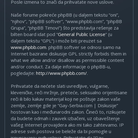
Posle izmena to znači da prihvatate nove uslove.
Naše forume pokreće phpBB (u daljem tekstu “oni”,
“njihov”, “phpBB softver”, “www.phpbb.com”, “phpBB
Grupa”, “phpBB Timovi”) što predstavlja rešenje za
bilten board idat pod “
General Public License
” (u
daljem tekstu “GPL”) i može biti preuzet sa
www.phpbb.com
. phpBB softver se odnosi samo na
Internet bazirane diskusije GPL strictly forbids them in
what we allow and/or disallow as permissible content
and/or conduct. Za dalje informacije o phpBB-u,
pogledajte:
http://www.phpbb.com/
.
Prihvatate da nećete slati uvredljive, vulgarne,
kleveničke, reči mržnje, preteće, seksualno orijentisane
reči ili bilo kakav materijal koji ne poštuje zakon vaše
zemlje, zemlje gde je “Gay-Serbia.com | Diskusije”
hostovan kao i međunarodni zakon. Čineći to, rizikujete
da budete odmah i zauvek izbačeni, uz obaveštenje
vašeg Internet provajdera ako mi tako zahtevamo. IP
adrese svih postova se beleže da bi pomogle u
ispunjavanju ovih uslova. Prihvatate da “Gay-