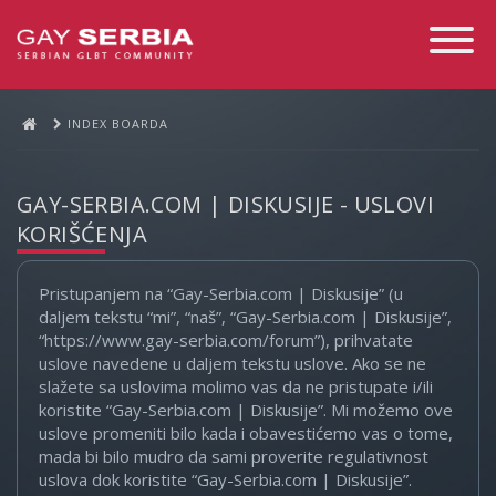
Toggle
Navigati
INDEX BOARDA
GAY-SERBIA.COM | DISKUSIJE - USLOVI
KORIŠĆENJA
Pristupanjem na “Gay-Serbia.com | Diskusije” (u
daljem tekstu “mi”, “naš”, “Gay-Serbia.com | Diskusije”,
“https://www.gay-serbia.com/forum”), prihvatate
uslove navedene u daljem tekstu uslove. Ako se ne
slažete sa uslovima molimo vas da ne pristupate i/ili
koristite “Gay-Serbia.com | Diskusije”. Mi možemo ove
uslove promeniti bilo kada i obavestićemo vas o tome,
mada bi bilo mudro da sami proverite regulativnost
uslova dok koristite “Gay-Serbia.com | Diskusije”.