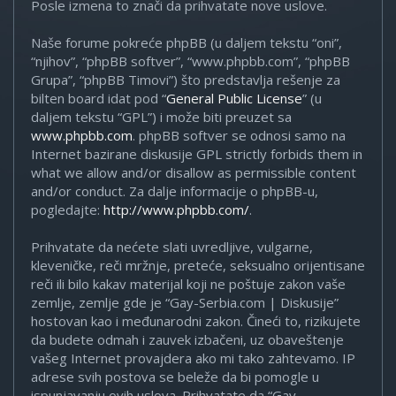
Posle izmena to znači da prihvatate nove uslove.
Naše forume pokreće phpBB (u daljem tekstu “oni”,
“njihov”, “phpBB softver”, “www.phpbb.com”, “phpBB
Grupa”, “phpBB Timovi”) što predstavlja rešenje za
bilten board idat pod “
General Public License
” (u
daljem tekstu “GPL”) i može biti preuzet sa
www.phpbb.com
. phpBB softver se odnosi samo na
Internet bazirane diskusije GPL strictly forbids them in
what we allow and/or disallow as permissible content
and/or conduct. Za dalje informacije o phpBB-u,
pogledajte:
http://www.phpbb.com/
.
Prihvatate da nećete slati uvredljive, vulgarne,
kleveničke, reči mržnje, preteće, seksualno orijentisane
reči ili bilo kakav materijal koji ne poštuje zakon vaše
zemlje, zemlje gde je “Gay-Serbia.com | Diskusije”
hostovan kao i međunarodni zakon. Čineći to, rizikujete
da budete odmah i zauvek izbačeni, uz obaveštenje
vašeg Internet provajdera ako mi tako zahtevamo. IP
adrese svih postova se beleže da bi pomogle u
ispunjavanju ovih uslova. Prihvatate da “Gay-