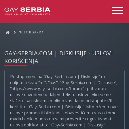
Toggle
Navigati
INDEX BOARDA
GAY-SERBIA.COM | DISKUSIJE - USLOVI
KORIŠĆENJA
Pristupanjem na “Gay-Serbia.com | Diskusije” (u
daljem tekstu “mi”, “naš”, “Gay-Serbia.com | Diskusije”,
“https://www.gay-serbia.com/forum”), prihvatate
uslove navedene u daljem tekstu uslove. Ako se ne
slažete sa uslovima molimo vas da ne pristupate i/ili
koristite “Gay-Serbia.com | Diskusije”. Mi možemo ove
uslove promeniti bilo kada i obavestićemo vas o tome,
mada bi bilo mudro da sami proverite regulativnost
uslova dok koristite “Gay-Serbia.com | Diskusije”.