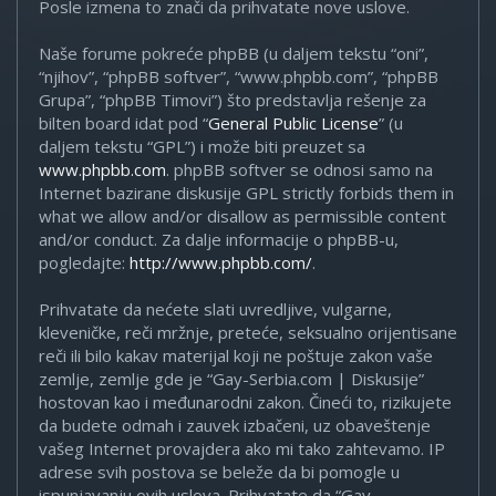
Posle izmena to znači da prihvatate nove uslove.
Naše forume pokreće phpBB (u daljem tekstu “oni”,
“njihov”, “phpBB softver”, “www.phpbb.com”, “phpBB
Grupa”, “phpBB Timovi”) što predstavlja rešenje za
bilten board idat pod “
General Public License
” (u
daljem tekstu “GPL”) i može biti preuzet sa
www.phpbb.com
. phpBB softver se odnosi samo na
Internet bazirane diskusije GPL strictly forbids them in
what we allow and/or disallow as permissible content
and/or conduct. Za dalje informacije o phpBB-u,
pogledajte:
http://www.phpbb.com/
.
Prihvatate da nećete slati uvredljive, vulgarne,
kleveničke, reči mržnje, preteće, seksualno orijentisane
reči ili bilo kakav materijal koji ne poštuje zakon vaše
zemlje, zemlje gde je “Gay-Serbia.com | Diskusije”
hostovan kao i međunarodni zakon. Čineći to, rizikujete
da budete odmah i zauvek izbačeni, uz obaveštenje
vašeg Internet provajdera ako mi tako zahtevamo. IP
adrese svih postova se beleže da bi pomogle u
ispunjavanju ovih uslova. Prihvatate da “Gay-