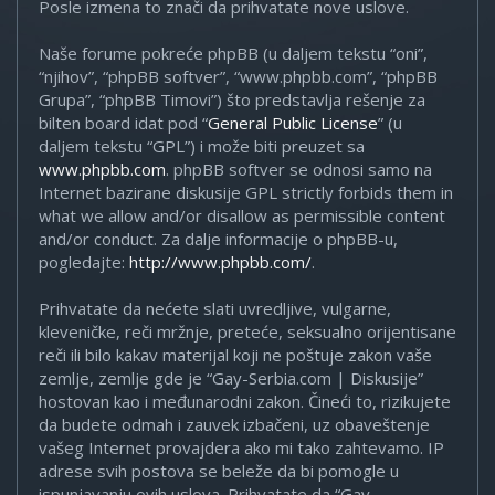
Posle izmena to znači da prihvatate nove uslove.
Naše forume pokreće phpBB (u daljem tekstu “oni”,
“njihov”, “phpBB softver”, “www.phpbb.com”, “phpBB
Grupa”, “phpBB Timovi”) što predstavlja rešenje za
bilten board idat pod “
General Public License
” (u
daljem tekstu “GPL”) i može biti preuzet sa
www.phpbb.com
. phpBB softver se odnosi samo na
Internet bazirane diskusije GPL strictly forbids them in
what we allow and/or disallow as permissible content
and/or conduct. Za dalje informacije o phpBB-u,
pogledajte:
http://www.phpbb.com/
.
Prihvatate da nećete slati uvredljive, vulgarne,
kleveničke, reči mržnje, preteće, seksualno orijentisane
reči ili bilo kakav materijal koji ne poštuje zakon vaše
zemlje, zemlje gde je “Gay-Serbia.com | Diskusije”
hostovan kao i međunarodni zakon. Čineći to, rizikujete
da budete odmah i zauvek izbačeni, uz obaveštenje
vašeg Internet provajdera ako mi tako zahtevamo. IP
adrese svih postova se beleže da bi pomogle u
ispunjavanju ovih uslova. Prihvatate da “Gay-