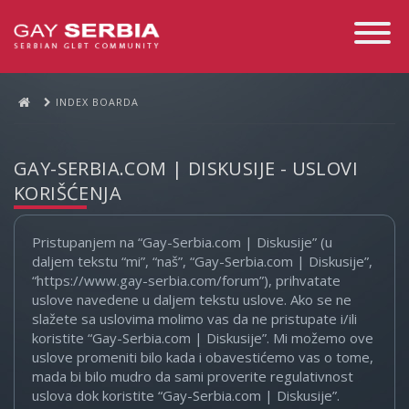
Toggle
Navigati
INDEX BOARDA
GAY-SERBIA.COM | DISKUSIJE - USLOVI
KORIŠĆENJA
Pristupanjem na “Gay-Serbia.com | Diskusije” (u
daljem tekstu “mi”, “naš”, “Gay-Serbia.com | Diskusije”,
“https://www.gay-serbia.com/forum”), prihvatate
uslove navedene u daljem tekstu uslove. Ako se ne
slažete sa uslovima molimo vas da ne pristupate i/ili
koristite “Gay-Serbia.com | Diskusije”. Mi možemo ove
uslove promeniti bilo kada i obavestićemo vas o tome,
mada bi bilo mudro da sami proverite regulativnost
uslova dok koristite “Gay-Serbia.com | Diskusije”.