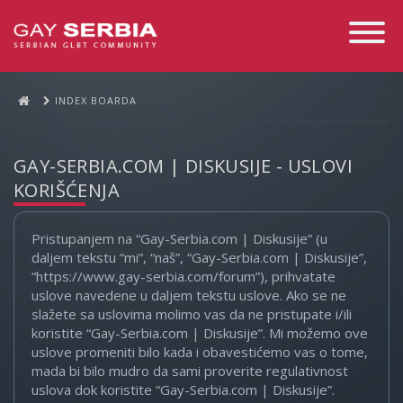
Toggle
Navigati
INDEX BOARDA
GAY-SERBIA.COM | DISKUSIJE - USLOVI
KORIŠĆENJA
Pristupanjem na “Gay-Serbia.com | Diskusije” (u
daljem tekstu “mi”, “naš”, “Gay-Serbia.com | Diskusije”,
“https://www.gay-serbia.com/forum”), prihvatate
uslove navedene u daljem tekstu uslove. Ako se ne
slažete sa uslovima molimo vas da ne pristupate i/ili
koristite “Gay-Serbia.com | Diskusije”. Mi možemo ove
uslove promeniti bilo kada i obavestićemo vas o tome,
mada bi bilo mudro da sami proverite regulativnost
uslova dok koristite “Gay-Serbia.com | Diskusije”.