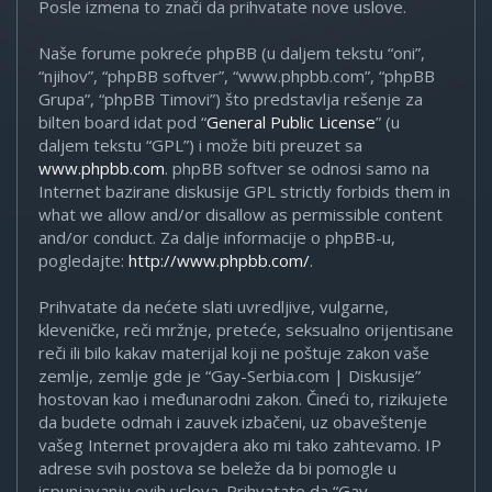
Posle izmena to znači da prihvatate nove uslove.
Naše forume pokreće phpBB (u daljem tekstu “oni”,
“njihov”, “phpBB softver”, “www.phpbb.com”, “phpBB
Grupa”, “phpBB Timovi”) što predstavlja rešenje za
bilten board idat pod “
General Public License
” (u
daljem tekstu “GPL”) i može biti preuzet sa
www.phpbb.com
. phpBB softver se odnosi samo na
Internet bazirane diskusije GPL strictly forbids them in
what we allow and/or disallow as permissible content
and/or conduct. Za dalje informacije o phpBB-u,
pogledajte:
http://www.phpbb.com/
.
Prihvatate da nećete slati uvredljive, vulgarne,
kleveničke, reči mržnje, preteće, seksualno orijentisane
reči ili bilo kakav materijal koji ne poštuje zakon vaše
zemlje, zemlje gde je “Gay-Serbia.com | Diskusije”
hostovan kao i međunarodni zakon. Čineći to, rizikujete
da budete odmah i zauvek izbačeni, uz obaveštenje
vašeg Internet provajdera ako mi tako zahtevamo. IP
adrese svih postova se beleže da bi pomogle u
ispunjavanju ovih uslova. Prihvatate da “Gay-