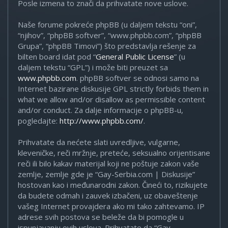
Posle izmena to znači da prihvatate nove uslove.
Naše forume pokreće phpBB (u daljem tekstu “oni”,
“njihov”, “phpBB softver”, “www.phpbb.com”, “phpBB
Grupa”, “phpBB Timovi”) što predstavlja rešenje za
bilten board idat pod “
General Public License
” (u
daljem tekstu “GPL”) i može biti preuzet sa
www.phpbb.com
. phpBB softver se odnosi samo na
Internet bazirane diskusije GPL strictly forbids them in
what we allow and/or disallow as permissible content
and/or conduct. Za dalje informacije o phpBB-u,
pogledajte:
http://www.phpbb.com/
.
Prihvatate da nećete slati uvredljive, vulgarne,
kleveničke, reči mržnje, preteće, seksualno orijentisane
reči ili bilo kakav materijal koji ne poštuje zakon vaše
zemlje, zemlje gde je “Gay-Serbia.com | Diskusije”
hostovan kao i međunarodni zakon. Čineći to, rizikujete
da budete odmah i zauvek izbačeni, uz obaveštenje
vašeg Internet provajdera ako mi tako zahtevamo. IP
adrese svih postova se beleže da bi pomogle u
ispunjavanju ovih uslova. Prihvatate da “Gay-