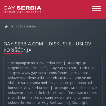
Toggle
Navigati
INDEX BOARDA
GAY-SERBIA.COM | DISKUSIJE - USLOVI
KORIŠĆENJA
Pristupanjem na “Gay-Serbia.com | Diskusije” (u
daljem tekstu “mi”, “naš”, “Gay-Serbia.com | Diskusije”,
“https://www.gay-serbia.com/forum”), prihvatate
uslove navedene u daljem tekstu uslove. Ako se ne
slažete sa uslovima molimo vas da ne pristupate i/ili
koristite “Gay-Serbia.com | Diskusije”. Mi možemo ove
uslove promeniti bilo kada i obavestićemo vas o tome,
mada bi bilo mudro da sami proverite regulativnost
uslova dok koristite “Gay-Serbia.com | Diskusije”.