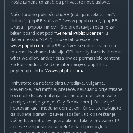
Posle izmena to znači da prihvatate nove uslove.
Naše forume pokreće phpBB (u daljem tekstu “oni”,
“njihov”, “phpBB softver”, “www.phpbb.com”, “phpBB
Grupa”, “phpBB Timovi”) što predstavlja rešenje za
bilten board idat pod “
General Public License
” (u
daljem tekstu “GPL”) i može biti preuzet sa
www.phpbb.com
. phpBB softver se odnosi samo na
Internet bazirane diskusije GPL strictly forbids them in
what we allow and/or disallow as permissible content
and/or conduct. Za dalje informacije o phpBB-u,
pogledajte:
http://www.phpbb.com/
.
Prihvatate da nećete slati uvredljive, vulgarne,
kleveničke, reči mržnje, preteće, seksualno orijentisane
reči ili bilo kakav materijal koji ne poštuje zakon vaše
zemlje, zemlje gde je “Gay-Serbia.com | Diskusije”
hostovan kao i međunarodni zakon. Čineći to, rizikujete
da budete odmah i zauvek izbačeni, uz obaveštenje
vašeg Internet provajdera ako mi tako zahtevamo. IP
adrese svih postova se beleže da bi pomogle u
ispunjavanju ovih uslova. Prihvatate da “Gay-