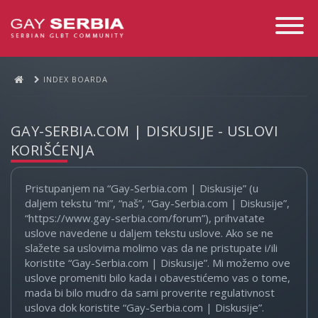
Toggle
Navigati
INDEX BOARDA
GAY-SERBIA.COM | DISKUSIJE - USLOVI
KORIŠĆENJA
Pristupanjem na “Gay-Serbia.com | Diskusije” (u
daljem tekstu “mi”, “naš”, “Gay-Serbia.com | Diskusije”,
“https://www.gay-serbia.com/forum”), prihvatate
uslove navedene u daljem tekstu uslove. Ako se ne
slažete sa uslovima molimo vas da ne pristupate i/ili
koristite “Gay-Serbia.com | Diskusije”. Mi možemo ove
uslove promeniti bilo kada i obavestićemo vas o tome,
mada bi bilo mudro da sami proverite regulativnost
uslova dok koristite “Gay-Serbia.com | Diskusije”.