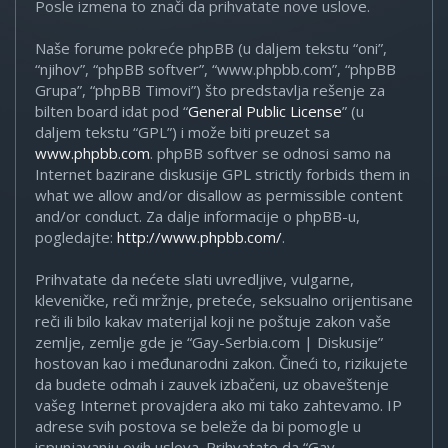
Posle izmena to znači da prihvatate nove uslove.
Naše forume pokreće phpBB (u daljem tekstu “oni”,
“njihov”, “phpBB softver”, “www.phpbb.com”, “phpBB
Grupa”, “phpBB Timovi”) što predstavlja rešenje za
bilten board idat pod “
General Public License
” (u
daljem tekstu “GPL”) i može biti preuzet sa
www.phpbb.com
. phpBB softver se odnosi samo na
Internet bazirane diskusije GPL strictly forbids them in
what we allow and/or disallow as permissible content
and/or conduct. Za dalje informacije o phpBB-u,
pogledajte:
http://www.phpbb.com/
.
Prihvatate da nećete slati uvredljive, vulgarne,
kleveničke, reči mržnje, preteće, seksualno orijentisane
reči ili bilo kakav materijal koji ne poštuje zakon vaše
zemlje, zemlje gde je “Gay-Serbia.com | Diskusije”
hostovan kao i međunarodni zakon. Čineći to, rizikujete
da budete odmah i zauvek izbačeni, uz obaveštenje
vašeg Internet provajdera ako mi tako zahtevamo. IP
adrese svih postova se beleže da bi pomogle u
ispunjavanju ovih uslova. Prihvatate da “Gay-