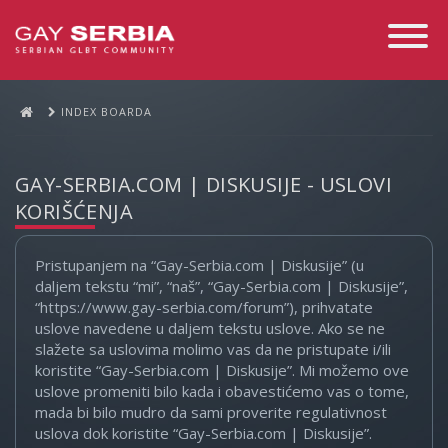
Toggle
Navigati
INDEX BOARDA
GAY-SERBIA.COM | DISKUSIJE - USLOVI
KORIŠĆENJA
Pristupanjem na “Gay-Serbia.com | Diskusije” (u
daljem tekstu “mi”, “naš”, “Gay-Serbia.com | Diskusije”,
“https://www.gay-serbia.com/forum”), prihvatate
uslove navedene u daljem tekstu uslove. Ako se ne
slažete sa uslovima molimo vas da ne pristupate i/ili
koristite “Gay-Serbia.com | Diskusije”. Mi možemo ove
uslove promeniti bilo kada i obavestićemo vas o tome,
mada bi bilo mudro da sami proverite regulativnost
uslova dok koristite “Gay-Serbia.com | Diskusije”.