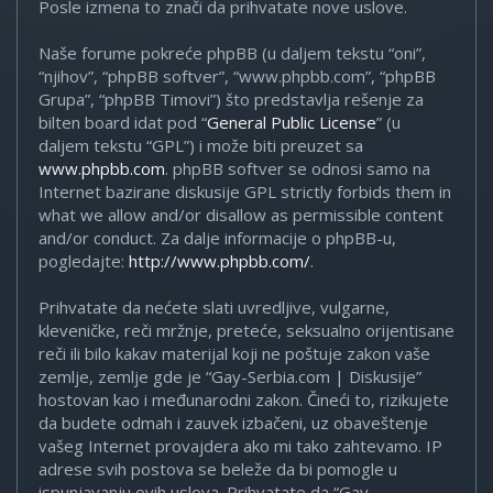
Posle izmena to znači da prihvatate nove uslove.
Naše forume pokreće phpBB (u daljem tekstu “oni”,
“njihov”, “phpBB softver”, “www.phpbb.com”, “phpBB
Grupa”, “phpBB Timovi”) što predstavlja rešenje za
bilten board idat pod “
General Public License
” (u
daljem tekstu “GPL”) i može biti preuzet sa
www.phpbb.com
. phpBB softver se odnosi samo na
Internet bazirane diskusije GPL strictly forbids them in
what we allow and/or disallow as permissible content
and/or conduct. Za dalje informacije o phpBB-u,
pogledajte:
http://www.phpbb.com/
.
Prihvatate da nećete slati uvredljive, vulgarne,
kleveničke, reči mržnje, preteće, seksualno orijentisane
reči ili bilo kakav materijal koji ne poštuje zakon vaše
zemlje, zemlje gde je “Gay-Serbia.com | Diskusije”
hostovan kao i međunarodni zakon. Čineći to, rizikujete
da budete odmah i zauvek izbačeni, uz obaveštenje
vašeg Internet provajdera ako mi tako zahtevamo. IP
adrese svih postova se beleže da bi pomogle u
ispunjavanju ovih uslova. Prihvatate da “Gay-