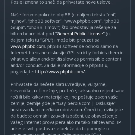
Posle izmena to znači da prihvatate nove uslove.
Naše forume pokreće phpBB (u daljem tekstu “oni”,
“njihov”, “phpBB softver”, “www.phpbb.com”, “phpBB
Grupa”, “phpBB Timovi”) što predstavlja rešenje za
bilten board idat pod “
General Public License
” (u
daljem tekstu “GPL”) i može biti preuzet sa
www.phpbb.com
. phpBB softver se odnosi samo na
Internet bazirane diskusije GPL strictly forbids them in
what we allow and/or disallow as permissible content
and/or conduct. Za dalje informacije o phpBB-u,
pogledajte:
http://www.phpbb.com/
.
Prihvatate da nećete slati uvredljive, vulgarne,
kleveničke, reči mržnje, preteće, seksualno orijentisane
reči ili bilo kakav materijal koji ne poštuje zakon vaše
zemlje, zemlje gde je “Gay-Serbia.com | Diskusije”
hostovan kao i međunarodni zakon. Čineći to, rizikujete
da budete odmah i zauvek izbačeni, uz obaveštenje
vašeg Internet provajdera ako mi tako zahtevamo. IP
adrese svih postova se beleže da bi pomogle u
ispunjavanju ovih uslova. Prihvatate da “Gay-