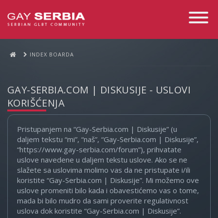
Toggle
Navigati
INDEX BOARDA
GAY-SERBIA.COM | DISKUSIJE - USLOVI
KORIŠĆENJA
Pristupanjem na “Gay-Serbia.com | Diskusije” (u
daljem tekstu “mi”, “naš”, “Gay-Serbia.com | Diskusije”,
“https://www.gay-serbia.com/forum”), prihvatate
uslove navedene u daljem tekstu uslove. Ako se ne
slažete sa uslovima molimo vas da ne pristupate i/ili
koristite “Gay-Serbia.com | Diskusije”. Mi možemo ove
uslove promeniti bilo kada i obavestićemo vas o tome,
mada bi bilo mudro da sami proverite regulativnost
uslova dok koristite “Gay-Serbia.com | Diskusije”.