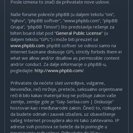
Posle izmena to znači da prihvatate nove uslove.
Naše forume pokreće phpBB (u daljem tekstu “oni”,
“njihov”, “phpBB softver”, “www.phpbb.com”, “phpBB
Grupa”, “phpBB Timovi”) što predstavlja rešenje za
bilten board idat pod “
General Public License
” (u
daljem tekstu “GPL”) i može biti preuzet sa
www.phpbb.com
. phpBB softver se odnosi samo na
Internet bazirane diskusije GPL strictly forbids them in
what we allow and/or disallow as permissible content
and/or conduct. Za dalje informacije o phpBB-u,
pogledajte:
http://www.phpbb.com/
.
Prihvatate da nećete slati uvredljive, vulgarne,
kleveničke, reči mržnje, preteće, seksualno orijentisane
reči ili bilo kakav materijal koji ne poštuje zakon vaše
zemlje, zemlje gde je “Gay-Serbia.com | Diskusije”
hostovan kao i međunarodni zakon. Čineći to, rizikujete
da budete odmah i zauvek izbačeni, uz obaveštenje
vašeg Internet provajdera ako mi tako zahtevamo. IP
adrese svih postova se beleže da bi pomogle u
ispunjavanju ovih uslova. Prihvatate da “Gay-