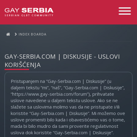
Toggle
Navigati
INDEX BOARDA
GAY-SERBIA.COM | DISKUSIJE - USLOVI
KORIŠĆENJA
Pristupanjem na “Gay-Serbia.com | Diskusije” (u
daljem tekstu “mi”, “naš”, “Gay-Serbia.com | Diskusije”,
“https://www.gay-serbia.com/forum”), prihvatate
uslove navedene u daljem tekstu uslove. Ako se ne
slažete sa uslovima molimo vas da ne pristupate i/ili
koristite “Gay-Serbia.com | Diskusije”. Mi možemo ove
uslove promeniti bilo kada i obavestićemo vas o tome,
mada bi bilo mudro da sami proverite regulativnost
uslova dok koristite “Gay-Serbia.com | Diskusije”.