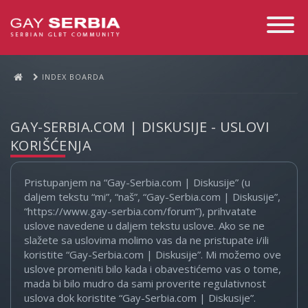
Toggle
Navigati
INDEX BOARDA
GAY-SERBIA.COM | DISKUSIJE - USLOVI
KORIŠĆENJA
Pristupanjem na “Gay-Serbia.com | Diskusije” (u
daljem tekstu “mi”, “naš”, “Gay-Serbia.com | Diskusije”,
“https://www.gay-serbia.com/forum”), prihvatate
uslove navedene u daljem tekstu uslove. Ako se ne
slažete sa uslovima molimo vas da ne pristupate i/ili
koristite “Gay-Serbia.com | Diskusije”. Mi možemo ove
uslove promeniti bilo kada i obavestićemo vas o tome,
mada bi bilo mudro da sami proverite regulativnost
uslova dok koristite “Gay-Serbia.com | Diskusije”.