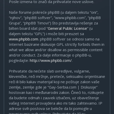
Posle izmena to znači da prihvatate nove uslove.
Naše forume pokreće phpBB (u daljem tekstu “oni”,
“njihov”, “phpBB softver”, “www.phpbb.com”, “phpBB
Grupa”, “phpBB Timovi”) što predstavlja rešenje za
bilten board idat pod “
General Public License
” (u
daljem tekstu “GPL”) i može biti preuzet sa
www.phpbb.com
. phpBB softver se odnosi samo na
Internet bazirane diskusije GPL strictly forbids them in
what we allow and/or disallow as permissible content
and/or conduct. Za dalje informacije o phpBB-u,
pogledajte:
http://www.phpbb.com/
.
Prihvatate da nećete slati uvredljive, vulgarne,
kleveničke, reči mržnje, preteće, seksualno orijentisane
reči ili bilo kakav materijal koji ne poštuje zakon vaše
zemlje, zemlje gde je “Gay-Serbia.com | Diskusije”
hostovan kao i međunarodni zakon. Čineći to, rizikujete
da budete odmah i zauvek izbačeni, uz obaveštenje
vašeg Internet provajdera ako mi tako zahtevamo. IP
adrese svih postova se beleže da bi pomogle u
ispunjavanju ovih uslova. Prihvatate da “Gay-