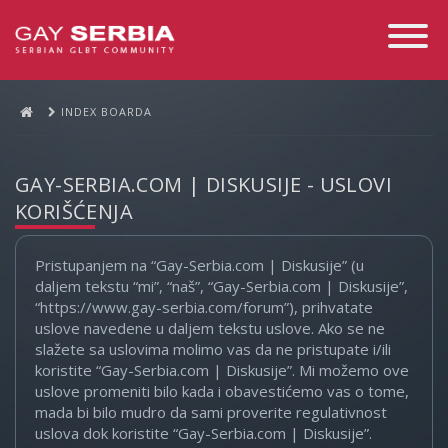
Toggle
Navigati
INDEX BOARDA
GAY-SERBIA.COM | DISKUSIJE - USLOVI
KORIŠĆENJA
Pristupanjem na “Gay-Serbia.com | Diskusije” (u
daljem tekstu “mi”, “naš”, “Gay-Serbia.com | Diskusije”,
“https://www.gay-serbia.com/forum”), prihvatate
uslove navedene u daljem tekstu uslove. Ako se ne
slažete sa uslovima molimo vas da ne pristupate i/ili
koristite “Gay-Serbia.com | Diskusije”. Mi možemo ove
uslove promeniti bilo kada i obavestićemo vas o tome,
mada bi bilo mudro da sami proverite regulativnost
uslova dok koristite “Gay-Serbia.com | Diskusije”.