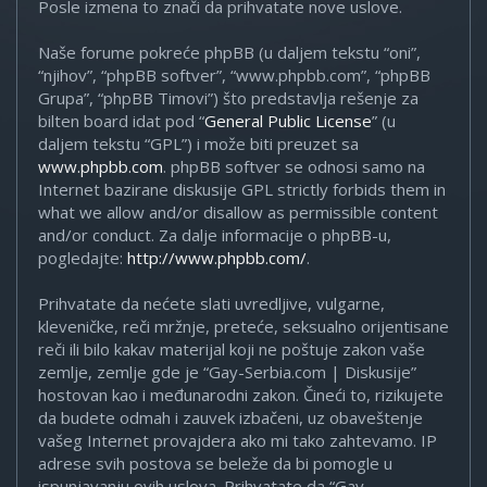
Posle izmena to znači da prihvatate nove uslove.
Naše forume pokreće phpBB (u daljem tekstu “oni”,
“njihov”, “phpBB softver”, “www.phpbb.com”, “phpBB
Grupa”, “phpBB Timovi”) što predstavlja rešenje za
bilten board idat pod “
General Public License
” (u
daljem tekstu “GPL”) i može biti preuzet sa
www.phpbb.com
. phpBB softver se odnosi samo na
Internet bazirane diskusije GPL strictly forbids them in
what we allow and/or disallow as permissible content
and/or conduct. Za dalje informacije o phpBB-u,
pogledajte:
http://www.phpbb.com/
.
Prihvatate da nećete slati uvredljive, vulgarne,
kleveničke, reči mržnje, preteće, seksualno orijentisane
reči ili bilo kakav materijal koji ne poštuje zakon vaše
zemlje, zemlje gde je “Gay-Serbia.com | Diskusije”
hostovan kao i međunarodni zakon. Čineći to, rizikujete
da budete odmah i zauvek izbačeni, uz obaveštenje
vašeg Internet provajdera ako mi tako zahtevamo. IP
adrese svih postova se beleže da bi pomogle u
ispunjavanju ovih uslova. Prihvatate da “Gay-