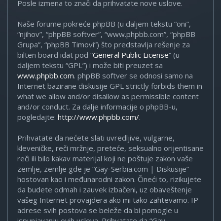
Posle izmena to znači da prihvatate nove uslove.
Naše forume pokreće phpBB (u daljem tekstu “oni”,
“njihov”, “phpBB softver”, “www.phpbb.com”, “phpBB
Grupa”, “phpBB Timovi”) što predstavlja rešenje za
bilten board idat pod “
General Public License
” (u
daljem tekstu “GPL”) i može biti preuzet sa
www.phpbb.com
. phpBB softver se odnosi samo na
Internet bazirane diskusije GPL strictly forbids them in
what we allow and/or disallow as permissible content
and/or conduct. Za dalje informacije o phpBB-u,
pogledajte:
http://www.phpbb.com/
.
Prihvatate da nećete slati uvredljive, vulgarne,
kleveničke, reči mržnje, preteće, seksualno orijentisane
reči ili bilo kakav materijal koji ne poštuje zakon vaše
zemlje, zemlje gde je “Gay-Serbia.com | Diskusije”
hostovan kao i međunarodni zakon. Čineći to, rizikujete
da budete odmah i zauvek izbačeni, uz obaveštenje
vašeg Internet provajdera ako mi tako zahtevamo. IP
adrese svih postova se beleže da bi pomogle u
ispunjavanju ovih uslova. Prihvatate da “Gay-