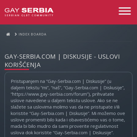
Toggle
Navigati
INDEX BOARDA
GAY-SERBIA.COM | DISKUSIJE - USLOVI
KORIŠĆENJA
Pristupanjem na “Gay-Serbia.com | Diskusije” (u
daljem tekstu “mi”, “naš”, “Gay-Serbia.com | Diskusije”,
“https://www.gay-serbia.com/forum”), prihvatate
uslove navedene u daljem tekstu uslove. Ako se ne
slažete sa uslovima molimo vas da ne pristupate i/ili
koristite “Gay-Serbia.com | Diskusije”. Mi možemo ove
uslove promeniti bilo kada i obavestićemo vas o tome,
mada bi bilo mudro da sami proverite regulativnost
uslova dok koristite “Gay-Serbia.com | Diskusije”.