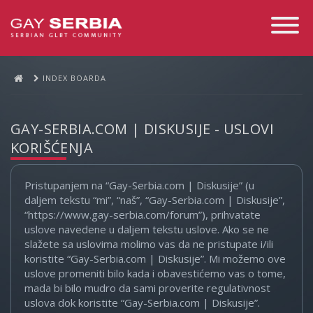
Toggle
Navigati
INDEX BOARDA
GAY-SERBIA.COM | DISKUSIJE - USLOVI
KORIŠĆENJA
Pristupanjem na “Gay-Serbia.com | Diskusije” (u
daljem tekstu “mi”, “naš”, “Gay-Serbia.com | Diskusije”,
“https://www.gay-serbia.com/forum”), prihvatate
uslove navedene u daljem tekstu uslove. Ako se ne
slažete sa uslovima molimo vas da ne pristupate i/ili
koristite “Gay-Serbia.com | Diskusije”. Mi možemo ove
uslove promeniti bilo kada i obavestićemo vas o tome,
mada bi bilo mudro da sami proverite regulativnost
uslova dok koristite “Gay-Serbia.com | Diskusije”.