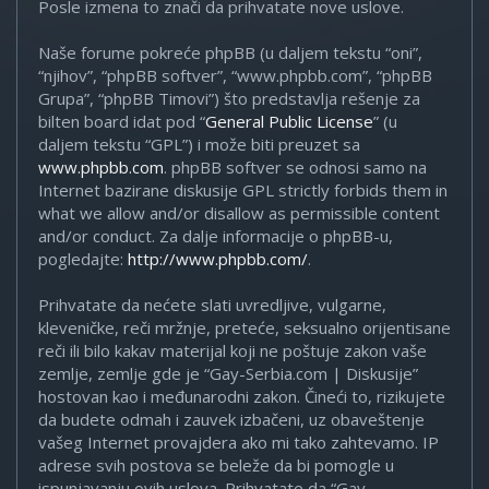
Posle izmena to znači da prihvatate nove uslove.
Naše forume pokreće phpBB (u daljem tekstu “oni”,
“njihov”, “phpBB softver”, “www.phpbb.com”, “phpBB
Grupa”, “phpBB Timovi”) što predstavlja rešenje za
bilten board idat pod “
General Public License
” (u
daljem tekstu “GPL”) i može biti preuzet sa
www.phpbb.com
. phpBB softver se odnosi samo na
Internet bazirane diskusije GPL strictly forbids them in
what we allow and/or disallow as permissible content
and/or conduct. Za dalje informacije o phpBB-u,
pogledajte:
http://www.phpbb.com/
.
Prihvatate da nećete slati uvredljive, vulgarne,
kleveničke, reči mržnje, preteće, seksualno orijentisane
reči ili bilo kakav materijal koji ne poštuje zakon vaše
zemlje, zemlje gde je “Gay-Serbia.com | Diskusije”
hostovan kao i međunarodni zakon. Čineći to, rizikujete
da budete odmah i zauvek izbačeni, uz obaveštenje
vašeg Internet provajdera ako mi tako zahtevamo. IP
adrese svih postova se beleže da bi pomogle u
ispunjavanju ovih uslova. Prihvatate da “Gay-