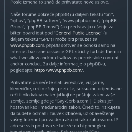
Posle izmena to znači da prihvatate nove uslove.
Naše forume pokreće phpBB (u daljem tekstu “oni”,
“njihov”, “phpBB softver”, “www.phpbb.com”, “phpBB
Grupa”, “phpBB Timovi”) što predstavlja rešenje za
bilten board idat pod “
General Public License
” (u
daljem tekstu “GPL”) i može biti preuzet sa
www.phpbb.com
. phpBB softver se odnosi samo na
Internet bazirane diskusije GPL strictly forbids them in
what we allow and/or disallow as permissible content
and/or conduct. Za dalje informacije o phpBB-u,
pogledajte:
http://www.phpbb.com/
.
Prihvatate da nećete slati uvredljive, vulgarne,
kleveničke, reči mržnje, preteće, seksualno orijentisane
reči ili bilo kakav materijal koji ne poštuje zakon vaše
zemlje, zemlje gde je “Gay-Serbia.com | Diskusije”
hostovan kao i međunarodni zakon. Čineći to, rizikujete
da budete odmah i zauvek izbačeni, uz obaveštenje
vašeg Internet provajdera ako mi tako zahtevamo. IP
adrese svih postova se beleže da bi pomogle u
ispunjavanju ovih uslova. Prihvatate da “Gay-