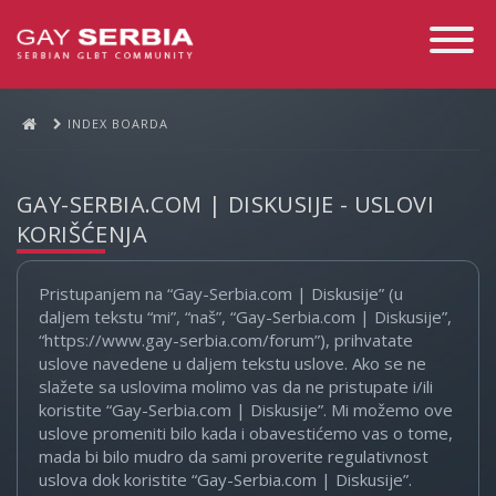
Toggle
Navigati
INDEX BOARDA
GAY-SERBIA.COM | DISKUSIJE - USLOVI
KORIŠĆENJA
Pristupanjem na “Gay-Serbia.com | Diskusije” (u
daljem tekstu “mi”, “naš”, “Gay-Serbia.com | Diskusije”,
“https://www.gay-serbia.com/forum”), prihvatate
uslove navedene u daljem tekstu uslove. Ako se ne
slažete sa uslovima molimo vas da ne pristupate i/ili
koristite “Gay-Serbia.com | Diskusije”. Mi možemo ove
uslove promeniti bilo kada i obavestićemo vas o tome,
mada bi bilo mudro da sami proverite regulativnost
uslova dok koristite “Gay-Serbia.com | Diskusije”.