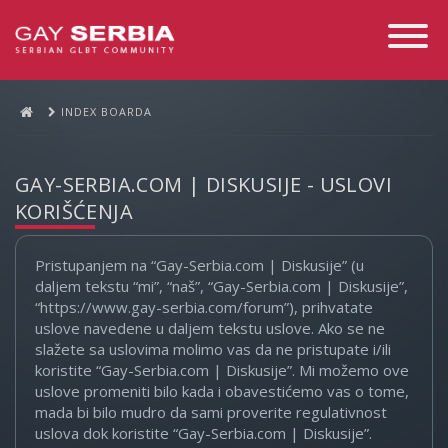
Toggle
Navigati
INDEX BOARDA
GAY-SERBIA.COM | DISKUSIJE - USLOVI
KORIŠĆENJA
Pristupanjem na “Gay-Serbia.com | Diskusije” (u
daljem tekstu “mi”, “naš”, “Gay-Serbia.com | Diskusije”,
“https://www.gay-serbia.com/forum”), prihvatate
uslove navedene u daljem tekstu uslove. Ako se ne
slažete sa uslovima molimo vas da ne pristupate i/ili
koristite “Gay-Serbia.com | Diskusije”. Mi možemo ove
uslove promeniti bilo kada i obavestićemo vas o tome,
mada bi bilo mudro da sami proverite regulativnost
uslova dok koristite “Gay-Serbia.com | Diskusije”.