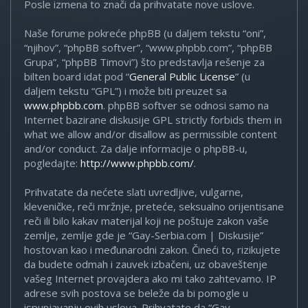
Posle izmena to znači da prihvatate nove uslove.
Naše forume pokreće phpBB (u daljem tekstu “oni”,
“njihov”, “phpBB softver”, “www.phpbb.com”, “phpBB
Grupa”, “phpBB Timovi”) što predstavlja rešenje za
bilten board idat pod “
General Public License
” (u
daljem tekstu “GPL”) i može biti preuzet sa
www.phpbb.com
. phpBB softver se odnosi samo na
Internet bazirane diskusije GPL strictly forbids them in
what we allow and/or disallow as permissible content
and/or conduct. Za dalje informacije o phpBB-u,
pogledajte:
http://www.phpbb.com/
.
Prihvatate da nećete slati uvredljive, vulgarne,
kleveničke, reči mržnje, preteće, seksualno orijentisane
reči ili bilo kakav materijal koji ne poštuje zakon vaše
zemlje, zemlje gde je “Gay-Serbia.com | Diskusije”
hostovan kao i međunarodni zakon. Čineći to, rizikujete
da budete odmah i zauvek izbačeni, uz obaveštenje
vašeg Internet provajdera ako mi tako zahtevamo. IP
adrese svih postova se beleže da bi pomogle u
ispunjavanju ovih uslova. Prihvatate da “Gay-