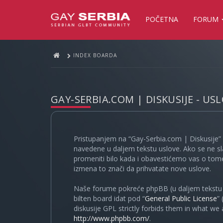
POČETNA
FORUM
INDEX BOARDA
GAY-SERBIA.COM | DISKUSIJE - US
Pristupanjem na “Gay-Serbia.com | Diskusije” 
navedene u daljem tekstu uslove. Ako se ne sl
promeniti bilo kada i obavestićemo vas o tome
izmena to znači da prihvatate nove uslove.
Naše forume pokreće phpBB (u daljem tekstu “
bilten board idat pod “
General Public License
”
diskusije GPL strictly forbids them in what we
http://www.phpbb.com/
.