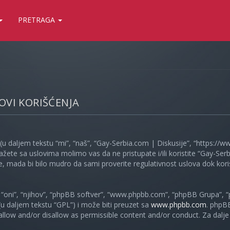
PRETRAGA
LOVI KORIŠĆENJA
(u daljem tekstu “mi”, “naš”, “Gay-Serbia.com | Diskusije”, “https://
ažete sa uslovima molimo vas da ne pristupate i/ili koristite “Gay-S
, mada bi bilo mudro da sami proverite regulativnost uslova dok koris
oni”, “njihov”, “phpBB softver”, “www.phpbb.com”, “phpBB Grupa”, “
 (u daljem tekstu “GPL”) i može biti preuzet sa
www.phpbb.com
. phpB
 allow and/or disallow as permissible content and/or conduct. Za dalj