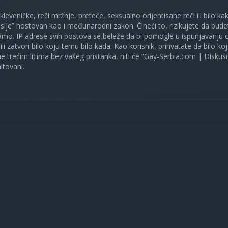
 kleveničke, reči mržnje, preteće, seksualno orijentisane reči ili bilo 
sije” hostovan kao i međunarodni zakon. Čineći to, rizikujete da bud
mo. IP adrese svih postova se beleže da bi pomogle u ispunjavanju o
ili zatvori bilo koju temu bilo kada. Kao korisnik, prihvatate da bilo 
ne trećim licima bez vašeg pristanka, niti će “Gay-Serbia.com | Diskusi
itovani.