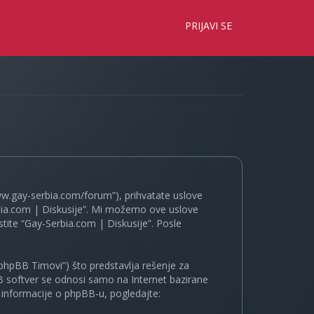
×
PRIJAVI SE
www.gay-serbia.com/forum”), prihvatate uslove
erbia.com | Diskusije”. Mi možemo ove uslove
tite “Gay-Serbia.com | Diskusije”. Posle
phpBB Timovi”) što predstavlja rešenje za
B softver se odnosi samo na Internet bazirane
e informacije o phpBB-u, pogledajte: