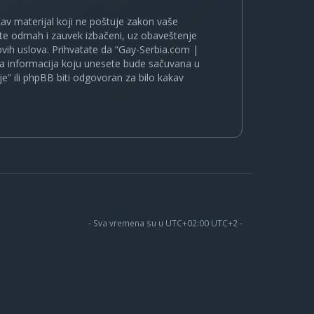
kakav materijal koji ne poštuje zakon vaše
ete odmah i zauvek izbačeni, uz obaveštenje
vih uslova. Prihvatate da “Gay-Serbia.com |
koja informacija koju unesete bude sačuvana u
je” ili phpBB biti odgovoran za bilo kakav
- Sva vremena su u UTC+02:00 UTC+2 -