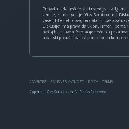
Prihvatate da nećete slati uvredljive, vulgarne,
zemlje, zemlje gde je “Gay-Serbia.com | Disku
vašeg Internet provajdera ako mi tako zahteva
Diskusije” ima prava da ukloni, izmeni, pomeri 
našoj bazi. Ove informacije neće biti prikaziva
hakerski pokušaj da ovi podaci budu komprom
ADVERTISE
POLISA PRIVATNOSTI
DMCA
TERMS
Copyright Gay-Serbia.com. All Rights Reserved.