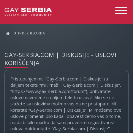
Toggle
Navigati
INDEX BOARDA
GAY-SERBIA.COM | DISKUSIJE - USLOVI
KORIŠĆENJA
Pristupanjem na “Gay-Serbia.com | Diskusije” (u
daljem tekstu “mi”, “naš”, “Gay-Serbia.com | Diskusije”,
“https://www.gay-serbia.com/forum”), prihvatate
uslove navedene u daljem tekstu uslove. Ako se ne
slažete sa uslovima molimo vas da ne pristupate i/ili
koristite “Gay-Serbia.com | Diskusije”. Mi možemo ove
uslove promeniti bilo kada i obavestićemo vas o tome,
mada bi bilo mudro da sami proverite regulativnost
uslova dok koristite “Gay-Serbia.com | Diskusije”.