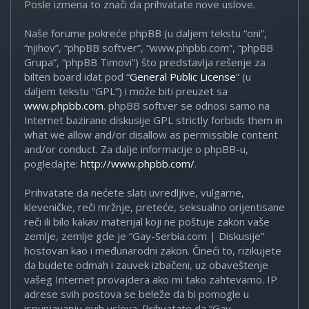
Posle izmena to znači da prihvatate nove uslove.
Naše forume pokreće phpBB (u daljem tekstu “oni”,
“njihov”, “phpBB softver”, “www.phpbb.com”, “phpBB
Grupa”, “phpBB Timovi”) što predstavlja rešenje za
bilten board idat pod “
General Public License
” (u
daljem tekstu “GPL”) i može biti preuzet sa
www.phpbb.com
. phpBB softver se odnosi samo na
Internet bazirane diskusije GPL strictly forbids them in
what we allow and/or disallow as permissible content
and/or conduct. Za dalje informacije o phpBB-u,
pogledajte:
http://www.phpbb.com/
.
Prihvatate da nećete slati uvredljive, vulgarne,
kleveničke, reči mržnje, preteće, seksualno orijentisane
reči ili bilo kakav materijal koji ne poštuje zakon vaše
zemlje, zemlje gde je “Gay-Serbia.com | Diskusije”
hostovan kao i međunarodni zakon. Čineći to, rizikujete
da budete odmah i zauvek izbačeni, uz obaveštenje
vašeg Internet provajdera ako mi tako zahtevamo. IP
adrese svih postova se beleže da bi pomogle u
ispunjavanju ovih uslova. Prihvatate da “Gay-