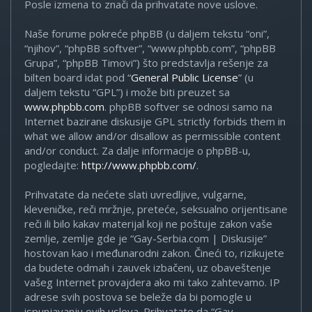
Posle izmena to znači da prihvatate nove uslove.
Naše forume pokreće phpBB (u daljem tekstu “oni”,
“njihov”, “phpBB softver”, “www.phpbb.com”, “phpBB
Grupa”, “phpBB Timovi”) što predstavlja rešenje za
bilten board idat pod “
General Public License
” (u
daljem tekstu “GPL”) i može biti preuzet sa
www.phpbb.com
. phpBB softver se odnosi samo na
Internet bazirane diskusije GPL strictly forbids them in
what we allow and/or disallow as permissible content
and/or conduct. Za dalje informacije o phpBB-u,
pogledajte:
http://www.phpbb.com/
.
Prihvatate da nećete slati uvredljive, vulgarne,
kleveničke, reči mržnje, preteće, seksualno orijentisane
reči ili bilo kakav materijal koji ne poštuje zakon vaše
zemlje, zemlje gde je “Gay-Serbia.com | Diskusije”
hostovan kao i međunarodni zakon. Čineći to, rizikujete
da budete odmah i zauvek izbačeni, uz obaveštenje
vašeg Internet provajdera ako mi tako zahtevamo. IP
adrese svih postova se beleže da bi pomogle u
ispunjavanju ovih uslova. Prihvatate da “Gay-