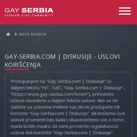
Toggle
Navigati
INDEX BOARDA
GAY-SERBIA.COM | DISKUSIJE - USLOVI
KORIŠĆENJA
Pristupanjem na “Gay-Serbia.com | Diskusije” (u
daljem tekstu “mi”, “naš”, “Gay-Serbia.com | Diskusije”,
“https://www.gay-serbia.com/forum”), prihvatate
uslove navedene u daljem tekstu uslove. Ako se ne
slažete sa uslovima molimo vas da ne pristupate i/ili
koristite “Gay-Serbia.com | Diskusije”. Mi možemo ove
uslove promeniti bilo kada i obavestićemo vas o tome,
mada bi bilo mudro da sami proverite regulativnost
uslova dok koristite “Gay-Serbia.com | Diskusije”.