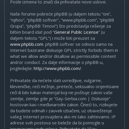
Posle izmena to znači da prihvatate nove uslove.
Naše forume pokreće phpBB (u daljem tekstu “oni”,
“njihov”, “phpBB softver”, “www.phpbb.com”, “phpBB
Grupa”, “phpBB Timovi”) što predstavlja rešenje za
bilten board idat pod “
General Public License
” (u
daljem tekstu “GPL”) i može biti preuzet sa
www.phpbb.com
. phpBB softver se odnosi samo na
Internet bazirane diskusije GPL strictly forbids them in
what we allow and/or disallow as permissible content
and/or conduct. Za dalje informacije o phpBB-u,
pogledajte:
http://www.phpbb.com/
.
Prihvatate da nećete slati uvredljive, vulgarne,
kleveničke, reči mržnje, preteće, seksualno orijentisane
reči ili bilo kakav materijal koji ne poštuje zakon vaše
zemlje, zemlje gde je “Gay-Serbia.com | Diskusije”
hostovan kao i međunarodni zakon. Čineći to, rizikujete
da budete odmah i zauvek izbačeni, uz obaveštenje
vašeg Internet provajdera ako mi tako zahtevamo. IP
adrese svih postova se beleže da bi pomogle u
ispunjavanju ovih uslova. Prihvatate da “Gay-