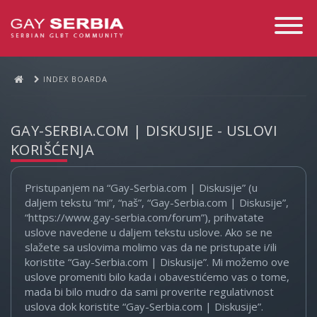
Toggle
Navigati
INDEX BOARDA
GAY-SERBIA.COM | DISKUSIJE - USLOVI
KORIŠĆENJA
Pristupanjem na “Gay-Serbia.com | Diskusije” (u
daljem tekstu “mi”, “naš”, “Gay-Serbia.com | Diskusije”,
“https://www.gay-serbia.com/forum”), prihvatate
uslove navedene u daljem tekstu uslove. Ako se ne
slažete sa uslovima molimo vas da ne pristupate i/ili
koristite “Gay-Serbia.com | Diskusije”. Mi možemo ove
uslove promeniti bilo kada i obavestićemo vas o tome,
mada bi bilo mudro da sami proverite regulativnost
uslova dok koristite “Gay-Serbia.com | Diskusije”.