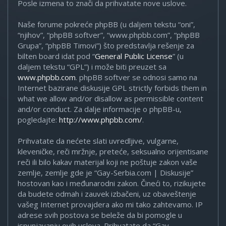
Posle izmena to znači da prihvatate nove uslove.
Naše forume pokreće phpBB (u daljem tekstu “oni”,
“njihov”, “phpBB softver”, “www.phpbb.com”, “phpBB
Grupa”, “phpBB Timovi”) što predstavlja rešenje za
bilten board idat pod “
General Public License
” (u
daljem tekstu “GPL”) i može biti preuzet sa
www.phpbb.com
. phpBB softver se odnosi samo na
Internet bazirane diskusije GPL strictly forbids them in
what we allow and/or disallow as permissible content
and/or conduct. Za dalje informacije o phpBB-u,
pogledajte:
http://www.phpbb.com/
.
Prihvatate da nećete slati uvredljive, vulgarne,
kleveničke, reči mržnje, preteće, seksualno orijentisane
reči ili bilo kakav materijal koji ne poštuje zakon vaše
zemlje, zemlje gde je “Gay-Serbia.com | Diskusije”
hostovan kao i međunarodni zakon. Čineći to, rizikujete
da budete odmah i zauvek izbačeni, uz obaveštenje
vašeg Internet provajdera ako mi tako zahtevamo. IP
adrese svih postova se beleže da bi pomogle u
ispunjavanju ovih uslova. Prihvatate da “Gay-