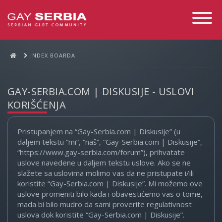
Toggle
Navigati
INDEX BOARDA
GAY-SERBIA.COM | DISKUSIJE - USLOVI
KORIŠĆENJA
Pristupanjem na “Gay-Serbia.com | Diskusije” (u
daljem tekstu “mi”, “naš”, “Gay-Serbia.com | Diskusije”,
“https://www.gay-serbia.com/forum”), prihvatate
uslove navedene u daljem tekstu uslove. Ako se ne
slažete sa uslovima molimo vas da ne pristupate i/ili
koristite “Gay-Serbia.com | Diskusije”. Mi možemo ove
uslove promeniti bilo kada i obavestićemo vas o tome,
mada bi bilo mudro da sami proverite regulativnost
uslova dok koristite “Gay-Serbia.com | Diskusije”.