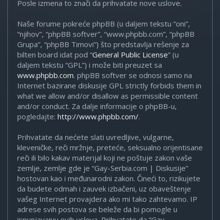
Posle izmena to znači da prihvatate nove uslove.
Naše forume pokreće phpBB (u daljem tekstu “oni”,
“njihov”, “phpBB softver”, “www.phpbb.com”, “phpBB
Grupa”, “phpBB Timovi”) što predstavlja rešenje za
bilten board idat pod “
General Public License
” (u
daljem tekstu “GPL”) i može biti preuzet sa
www.phpbb.com
. phpBB softver se odnosi samo na
Internet bazirane diskusije GPL strictly forbids them in
what we allow and/or disallow as permissible content
and/or conduct. Za dalje informacije o phpBB-u,
pogledajte:
http://www.phpbb.com/
.
Prihvatate da nećete slati uvredljive, vulgarne,
kleveničke, reči mržnje, preteće, seksualno orijentisane
reči ili bilo kakav materijal koji ne poštuje zakon vaše
zemlje, zemlje gde je “Gay-Serbia.com | Diskusije”
hostovan kao i međunarodni zakon. Čineći to, rizikujete
da budete odmah i zauvek izbačeni, uz obaveštenje
vašeg Internet provajdera ako mi tako zahtevamo. IP
adrese svih postova se beleže da bi pomogle u
ispunjavanju ovih uslova. Prihvatate da “Gay-