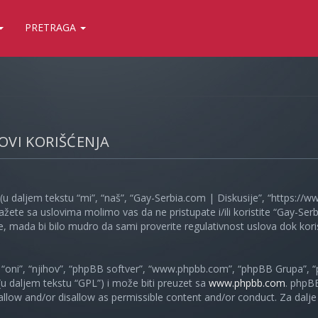
PRETRAGA
LOVI KORIŠĆENJA
(u daljem tekstu “mi”, “naš”, “Gay-Serbia.com | Diskusije”, “https://
ažete sa uslovima molimo vas da ne pristupate i/ili koristite “Gay-S
, mada bi bilo mudro da sami proverite regulativnost uslova dok koris
oni”, “njihov”, “phpBB softver”, “www.phpbb.com”, “phpBB Grupa”, “
 (u daljem tekstu “GPL”) i može biti preuzet sa
www.phpbb.com
. phpB
 allow and/or disallow as permissible content and/or conduct. Za dalj