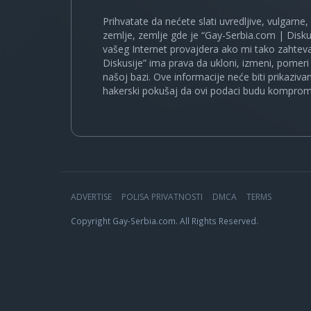
Prihvatate da nećete slati uvredljive, vulgarne,
zemlje, zemlje gde je “Gay-Serbia.com | Disku
vašeg Internet provajdera ako mi tako zahteva
Diskusije” ima prava da ukloni, izmeni, pomeri 
našoj bazi. Ove informacije neće biti prikaziva
hakerski pokušaj da ovi podaci budu komprom
ADVERTISE
POLISA PRIVATNOSTI
DMCA
TERMS
Copyright Gay-Serbia.com. All Rights Reserved.