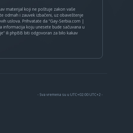
kakav materijal koji ne poštuje zakon vaše
ete odmah i zauvek izbačeni, uz obaveštenje
vih uslova. Prihvatate da “Gay-Serbia.com |
koja informacija koju unesete bude sačuvana u
je” ili phpBB biti odgovoran za bilo kakav
- Sva vremena su u UTC+02:00 UTC+2 -