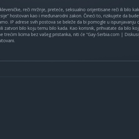
 kleveničke, reči mržnje, preteće, seksualno orijentisane reči ili bilo 
sije” hostovan kao i međunarodni zakon. Čineći to, rizikujete da bud
mo. IP adrese svih postova se beleže da bi pomogle u ispunjavanju o
ili zatvori bilo koju temu bilo kada. Kao korisnik, prihvatate da bilo 
ne trećim licima bez vašeg pristanka, niti će “Gay-Serbia.com | Diskusi
itovani.