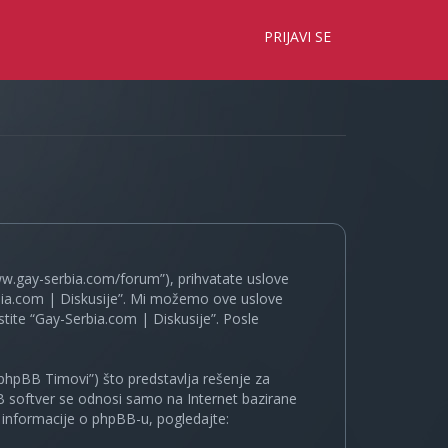
×
PRIJAVI SE
www.gay-serbia.com/forum”), prihvatate uslove
erbia.com | Diskusije”. Mi možemo ove uslove
tite “Gay-Serbia.com | Diskusije”. Posle
phpBB Timovi”) što predstavlja rešenje za
B softver se odnosi samo na Internet bazirane
e informacije o phpBB-u, pogledajte: