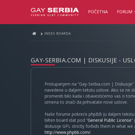
POČETNA
FORUM
INDEX BOARDA
GAY-SERBIA.COM | DISKUSIJE - US
Pristupanjem na “Gay-Serbia.com | Diskusije” 
navedene u daljem tekstu uslove. Ako se ne sl
promeniti bilo kada i obavestićemo vas o tome
izmena to znači da prihvatate nove uslove.
Naše forume pokreće phpBB (u daljem tekstu “
bilten board idat pod “
General Public License
”
diskusije GPL strictly forbids them in what we
http://www.phpbb.com/
.