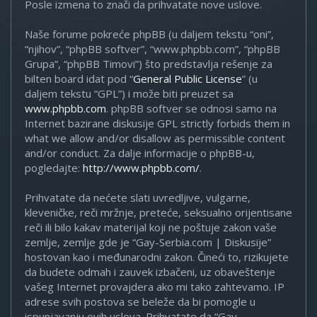
Posle izmena to znači da prihvatate nove uslove.
Naše forume pokreće phpBB (u daljem tekstu “oni”,
“njihov”, “phpBB softver”, “www.phpbb.com”, “phpBB
Grupa”, “phpBB Timovi”) što predstavlja rešenje za
bilten board idat pod “
General Public License
” (u
daljem tekstu “GPL”) i može biti preuzet sa
www.phpbb.com
. phpBB softver se odnosi samo na
Internet bazirane diskusije GPL strictly forbids them in
what we allow and/or disallow as permissible content
and/or conduct. Za dalje informacije o phpBB-u,
pogledajte:
http://www.phpbb.com/
.
Prihvatate da nećete slati uvredljive, vulgarne,
kleveničke, reči mržnje, preteće, seksualno orijentisane
reči ili bilo kakav materijal koji ne poštuje zakon vaše
zemlje, zemlje gde je “Gay-Serbia.com | Diskusije”
hostovan kao i međunarodni zakon. Čineći to, rizikujete
da budete odmah i zauvek izbačeni, uz obaveštenje
vašeg Internet provajdera ako mi tako zahtevamo. IP
adrese svih postova se beleže da bi pomogle u
ispunjavanju ovih uslova. Prihvatate da “Gay-