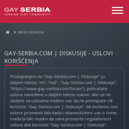
Toggle
Navigati
INDEX BOARDA
GAY-SERBIA.COM | DISKUSIJE - USLOVI
KORIŠĆENJA
Pristupanjem na “Gay-Serbia.com | Diskusije” (u
daljem tekstu “mi”, “naš”, “Gay-Serbia.com | Diskusije”,
“https://www.gay-serbia.com/forum”), prihvatate
uslove navedene u daljem tekstu uslove. Ako se ne
slažete sa uslovima molimo vas da ne pristupate i/ili
koristite “Gay-Serbia.com | Diskusije”. Mi možemo ove
uslove promeniti bilo kada i obavestićemo vas o tome,
mada bi bilo mudro da sami proverite regulativnost
uslova dok koristite “Gay-Serbia.com | Diskusije”.