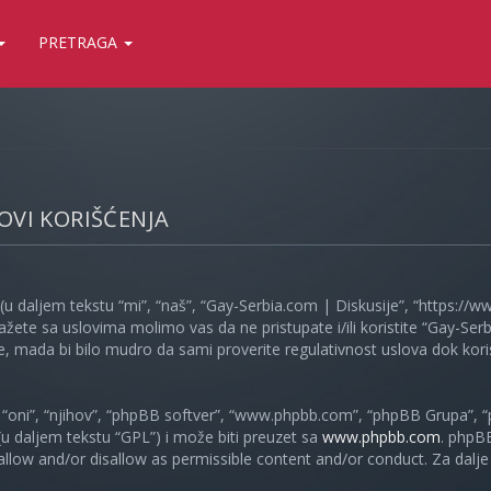
PRETRAGA
LOVI KORIŠĆENJA
(u daljem tekstu “mi”, “naš”, “Gay-Serbia.com | Diskusije”, “https://
ažete sa uslovima molimo vas da ne pristupate i/ili koristite “Gay-S
, mada bi bilo mudro da sami proverite regulativnost uslova dok koris
oni”, “njihov”, “phpBB softver”, “www.phpbb.com”, “phpBB Grupa”, “
 (u daljem tekstu “GPL”) i može biti preuzet sa
www.phpbb.com
. phpB
 allow and/or disallow as permissible content and/or conduct. Za dalj