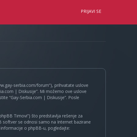
×
PRIJAVI SE
www.gay-serbia.com/forum”), prihvatate uslove
erbia.com | Diskusije”. Mi možemo ove uslove
tite “Gay-Serbia.com | Diskusije”. Posle
phpBB Timovi”) što predstavlja rešenje za
B softver se odnosi samo na Internet bazirane
e informacije o phpBB-u, pogledajte: