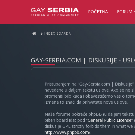
POČETNA
FORUM
INDEX BOARDA
GAY-SERBIA.COM | DISKUSIJE - US
Pristupanjem na “Gay-Serbia.com | Diskusije” 
navedene u daljem tekstu uslove. Ako se ne sl
promeniti bilo kada i obavestićemo vas o tome
izmena to znači da prihvatate nove uslove.
Naše forume pokreće phpBB (u daljem tekstu “
bilten board idat pod “
General Public License
”
diskusije GPL strictly forbids them in what we
http://www.phpbb.com/
.