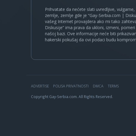
Prihvatate da nećete slati uvredljive, vulgarne,
zemlje, zemlje gde je “Gay-Serbia.com | Disku
vašeg Internet provajdera ako mi tako zahteva
Diskusije” ima prava da ukloni, izmeni, pomeri 
našoj bazi. Ove informacije neće biti prikaziva
hakerski pokušaj da ovi podaci budu komprom
ADVERTISE
POLISA PRIVATNOSTI
DMCA
TERMS
Copyright Gay-Serbia.com. All Rights Reserved.