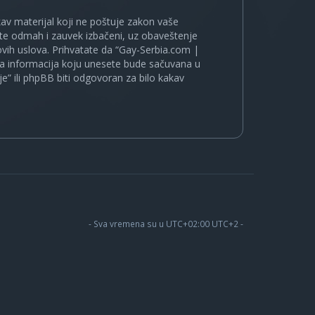
kakav materijal koji ne poštuje zakon vaše
ete odmah i zauvek izbačeni, uz obaveštenje
vih uslova. Prihvatate da “Gay-Serbia.com |
koja informacija koju unesete bude sačuvana u
je” ili phpBB biti odgovoran za bilo kakav
- Sva vremena su u UTC+02:00 UTC+2 -