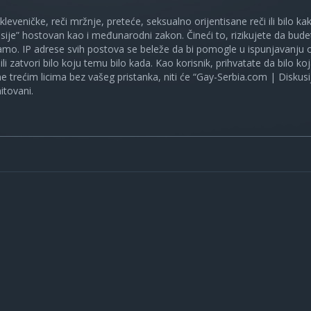
 kleveničke, reči mržnje, preteće, seksualno orijentisane reči ili bilo 
sije” hostovan kao i međunarodni zakon. Čineći to, rizikujete da bud
mo. IP adrese svih postova se beleže da bi pomogle u ispunjavanju o
ili zatvori bilo koju temu bilo kada. Kao korisnik, prihvatate da bilo 
ne trećim licima bez vašeg pristanka, niti će “Gay-Serbia.com | Diskusi
itovani.