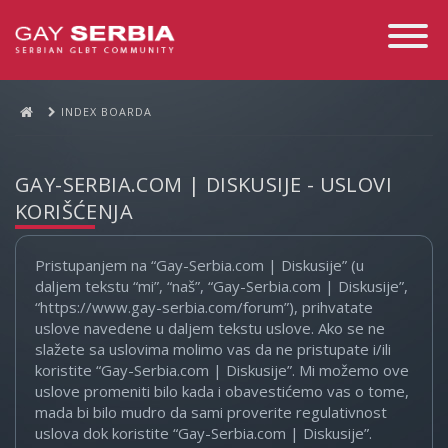
Toggle
Navigati
INDEX BOARDA
GAY-SERBIA.COM | DISKUSIJE - USLOVI
KORIŠĆENJA
Pristupanjem na “Gay-Serbia.com | Diskusije” (u
daljem tekstu “mi”, “naš”, “Gay-Serbia.com | Diskusije”,
“https://www.gay-serbia.com/forum”), prihvatate
uslove navedene u daljem tekstu uslove. Ako se ne
slažete sa uslovima molimo vas da ne pristupate i/ili
koristite “Gay-Serbia.com | Diskusije”. Mi možemo ove
uslove promeniti bilo kada i obavestićemo vas o tome,
mada bi bilo mudro da sami proverite regulativnost
uslova dok koristite “Gay-Serbia.com | Diskusije”.