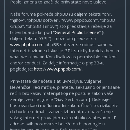
Posle izmena to znači da prihvatate nove uslove.
Naše forume pokreće phpBB (u daljem tekstu “oni”,
“njihov”, “phpBB softver”, “www.phpbb.com”, “phpBB
Grupa”, “phpBB Timovi”) što predstavlja rešenje za
bilten board idat pod “
General Public License
” (u
daljem tekstu “GPL”) i može biti preuzet sa
www.phpbb.com
. phpBB softver se odnosi samo na
Internet bazirane diskusije GPL strictly forbids them in
what we allow and/or disallow as permissible content
and/or conduct. Za dalje informacije o phpBB-u,
pogledajte:
http://www.phpbb.com/
.
Prihvatate da nećete slati uvredljive, vulgarne,
kleveničke, reči mržnje, preteće, seksualno orijentisane
reči ili bilo kakav materijal koji ne poštuje zakon vaše
zemlje, zemlje gde je “Gay-Serbia.com | Diskusije”
hostovan kao i međunarodni zakon. Čineći to, rizikujete
da budete odmah i zauvek izbačeni, uz obaveštenje
vašeg Internet provajdera ako mi tako zahtevamo. IP
adrese svih postova se beleže da bi pomogle u
ispunjavanju ovih uslova. Prihvatate da “Gay-