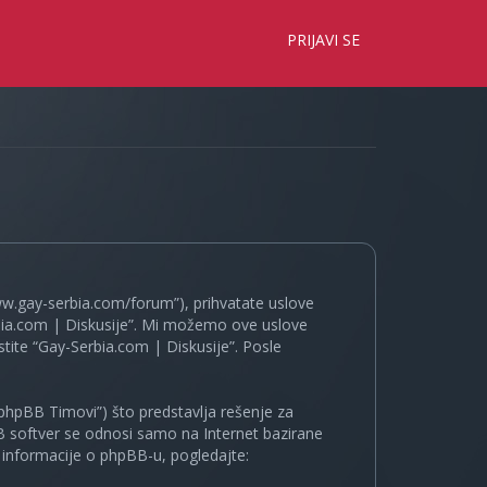
×
PRIJAVI SE
www.gay-serbia.com/forum”), prihvatate uslove
erbia.com | Diskusije”. Mi možemo ove uslove
tite “Gay-Serbia.com | Diskusije”. Posle
phpBB Timovi”) što predstavlja rešenje za
B softver se odnosi samo na Internet bazirane
e informacije o phpBB-u, pogledajte: