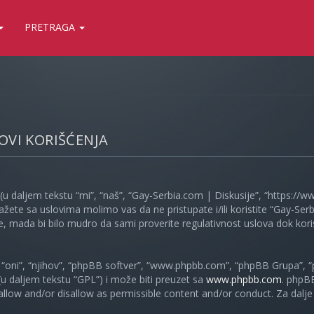
PRETRAGA
LOVI KORIŠĆENJA
(u daljem tekstu “mi”, “naš”, “Gay-Serbia.com | Diskusije”, “https://
ažete sa uslovima molimo vas da ne pristupate i/ili koristite “Gay-S
, mada bi bilo mudro da sami proverite regulativnost uslova dok koris
oni”, “njihov”, “phpBB softver”, “www.phpbb.com”, “phpBB Grupa”, “
 (u daljem tekstu “GPL”) i može biti preuzet sa
www.phpbb.com
. phpB
 allow and/or disallow as permissible content and/or conduct. Za dalj