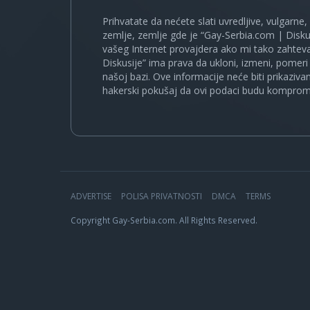
Prihvatate da nećete slati uvredljive, vulgarne,
zemlje, zemlje gde je “Gay-Serbia.com | Disku
vašeg Internet provajdera ako mi tako zahteva
Diskusije” ima prava da ukloni, izmeni, pomeri 
našoj bazi. Ove informacije neće biti prikaziva
hakerski pokušaj da ovi podaci budu komprom
ADVERTISE
POLISA PRIVATNOSTI
DMCA
TERMS
Copyright Gay-Serbia.com. All Rights Reserved.