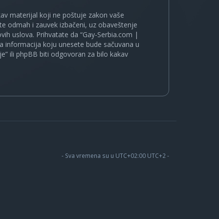
kakav materijal koji ne poštuje zakon vaše
ete odmah i zauvek izbačeni, uz obaveštenje
vih uslova. Prihvatate da “Gay-Serbia.com |
koja informacija koju unesete bude sačuvana u
je” ili phpBB biti odgovoran za bilo kakav
- Sva vremena su u UTC+02:00 UTC+2 -