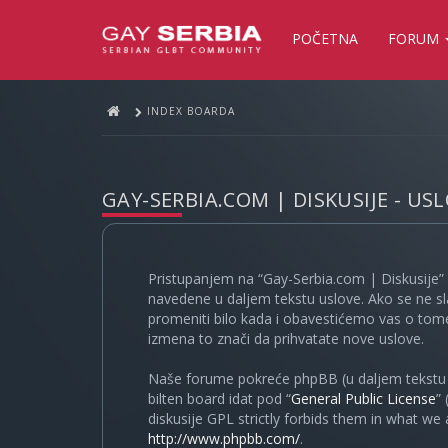
POČETNA
FORUM
INDEX BOARDA
GAY-SERBIA.COM | DISKUSIJE - US
Pristupanjem na “Gay-Serbia.com | Diskusije” 
navedene u daljem tekstu uslove. Ako se ne sl
promeniti bilo kada i obavestićemo vas o tome
izmena to znači da prihvatate nove uslove.
Naše forume pokreće phpBB (u daljem tekstu “
bilten board idat pod “
General Public License
”
diskusije GPL strictly forbids them in what we
http://www.phpbb.com/
.