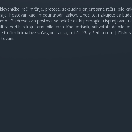
 kleveničke, reči mržnje, preteće, seksualno orijentisane reči ili bilo 
sije” hostovan kao i međunarodni zakon. Čineći to, rizikujete da bud
mo. IP adrese svih postova se beleže da bi pomogle u ispunjavanju o
ili zatvori bilo koju temu bilo kada. Kao korisnik, prihvatate da bilo 
ne trećim licima bez vašeg pristanka, niti će “Gay-Serbia.com | Diskusi
itovani.