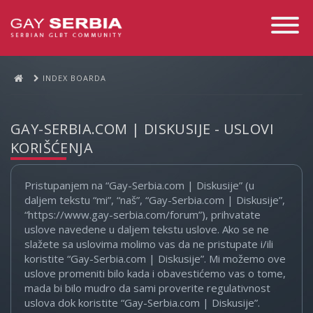
Toggle
Navigati
INDEX BOARDA
GAY-SERBIA.COM | DISKUSIJE - USLOVI
KORIŠĆENJA
Pristupanjem na “Gay-Serbia.com | Diskusije” (u
daljem tekstu “mi”, “naš”, “Gay-Serbia.com | Diskusije”,
“https://www.gay-serbia.com/forum”), prihvatate
uslove navedene u daljem tekstu uslove. Ako se ne
slažete sa uslovima molimo vas da ne pristupate i/ili
koristite “Gay-Serbia.com | Diskusije”. Mi možemo ove
uslove promeniti bilo kada i obavestićemo vas o tome,
mada bi bilo mudro da sami proverite regulativnost
uslova dok koristite “Gay-Serbia.com | Diskusije”.