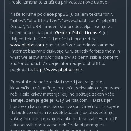
Posle izmena to znači da prihvatate nove uslove.
Naše forume pokreće phpBB (u daljem tekstu “oni”,
“njihov”, “phpBB softver”, “www.phpbb.com”, “phpBB
Grupa”, “phpBB Timovi”) što predstavlja rešenje za
bilten board idat pod “
General Public License
” (u
daljem tekstu “GPL”) i može biti preuzet sa
www.phpbb.com
. phpBB softver se odnosi samo na
Internet bazirane diskusije GPL strictly forbids them in
what we allow and/or disallow as permissible content
and/or conduct. Za dalje informacije o phpBB-u,
pogledajte:
http://www.phpbb.com/
.
Prihvatate da nećete slati uvredljive, vulgarne,
kleveničke, reči mržnje, preteće, seksualno orijentisane
reči ili bilo kakav materijal koji ne poštuje zakon vaše
zemlje, zemlje gde je “Gay-Serbia.com | Diskusije”
hostovan kao i međunarodni zakon. Čineći to, rizikujete
da budete odmah i zauvek izbačeni, uz obaveštenje
vašeg Internet provajdera ako mi tako zahtevamo. IP
adrese svih postova se beleže da bi pomogle u
ispunjavanju ovih uslova. Prihvatate da “Gay-