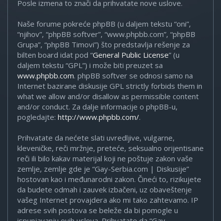
Posle izmena to znači da prihvatate nove uslove.
Naše forume pokreće phpBB (u daljem tekstu “oni”,
“njihov”, “phpBB softver”, “www.phpbb.com”, “phpBB
Grupa”, “phpBB Timovi”) što predstavlja rešenje za
bilten board idat pod “
General Public License
” (u
daljem tekstu “GPL”) i može biti preuzet sa
www.phpbb.com
. phpBB softver se odnosi samo na
Internet bazirane diskusije GPL strictly forbids them in
what we allow and/or disallow as permissible content
and/or conduct. Za dalje informacije o phpBB-u,
pogledajte:
http://www.phpbb.com/
.
Prihvatate da nećete slati uvredljive, vulgarne,
kleveničke, reči mržnje, preteće, seksualno orijentisane
reči ili bilo kakav materijal koji ne poštuje zakon vaše
zemlje, zemlje gde je “Gay-Serbia.com | Diskusije”
hostovan kao i međunarodni zakon. Čineći to, rizikujete
da budete odmah i zauvek izbačeni, uz obaveštenje
vašeg Internet provajdera ako mi tako zahtevamo. IP
adrese svih postova se beleže da bi pomogle u
ispunjavanju ovih uslova. Prihvatate da “Gay-