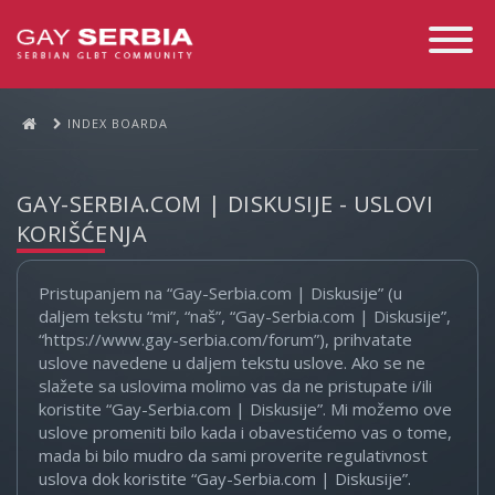
Toggle
Navigati
INDEX BOARDA
GAY-SERBIA.COM | DISKUSIJE - USLOVI
KORIŠĆENJA
Pristupanjem na “Gay-Serbia.com | Diskusije” (u
daljem tekstu “mi”, “naš”, “Gay-Serbia.com | Diskusije”,
“https://www.gay-serbia.com/forum”), prihvatate
uslove navedene u daljem tekstu uslove. Ako se ne
slažete sa uslovima molimo vas da ne pristupate i/ili
koristite “Gay-Serbia.com | Diskusije”. Mi možemo ove
uslove promeniti bilo kada i obavestićemo vas o tome,
mada bi bilo mudro da sami proverite regulativnost
uslova dok koristite “Gay-Serbia.com | Diskusije”.