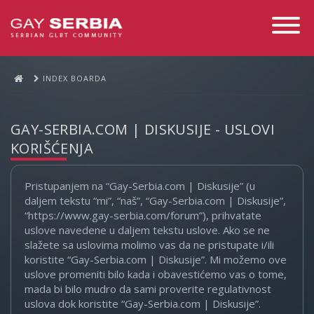
Toggle
Navigati
INDEX BOARDA
GAY-SERBIA.COM | DISKUSIJE - USLOVI
KORIŠĆENJA
Pristupanjem na “Gay-Serbia.com | Diskusije” (u
daljem tekstu “mi”, “naš”, “Gay-Serbia.com | Diskusije”,
“https://www.gay-serbia.com/forum”), prihvatate
uslove navedene u daljem tekstu uslove. Ako se ne
slažete sa uslovima molimo vas da ne pristupate i/ili
koristite “Gay-Serbia.com | Diskusije”. Mi možemo ove
uslove promeniti bilo kada i obavestićemo vas o tome,
mada bi bilo mudro da sami proverite regulativnost
uslova dok koristite “Gay-Serbia.com | Diskusije”.