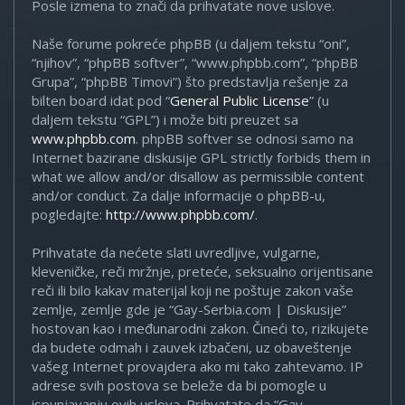
Posle izmena to znači da prihvatate nove uslove.
Naše forume pokreće phpBB (u daljem tekstu “oni”,
“njihov”, “phpBB softver”, “www.phpbb.com”, “phpBB
Grupa”, “phpBB Timovi”) što predstavlja rešenje za
bilten board idat pod “
General Public License
” (u
daljem tekstu “GPL”) i može biti preuzet sa
www.phpbb.com
. phpBB softver se odnosi samo na
Internet bazirane diskusije GPL strictly forbids them in
what we allow and/or disallow as permissible content
and/or conduct. Za dalje informacije o phpBB-u,
pogledajte:
http://www.phpbb.com/
.
Prihvatate da nećete slati uvredljive, vulgarne,
kleveničke, reči mržnje, preteće, seksualno orijentisane
reči ili bilo kakav materijal koji ne poštuje zakon vaše
zemlje, zemlje gde je “Gay-Serbia.com | Diskusije”
hostovan kao i međunarodni zakon. Čineći to, rizikujete
da budete odmah i zauvek izbačeni, uz obaveštenje
vašeg Internet provajdera ako mi tako zahtevamo. IP
adrese svih postova se beleže da bi pomogle u
ispunjavanju ovih uslova. Prihvatate da “Gay-