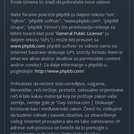
Posle izmena to znači da prihvatate nove uslove.
Naše forume pokreće phpBB (u daljem tekstu “oni”,
“njihov”, “phpBB softver”, “www.phpbb.com”, “phpBB
Grupa”, “phpBB Timovi”) što predstavlja rešenje za
bilten board idat pod “
General Public License
” (u
daljem tekstu “GPL”) i može biti preuzet sa
www.phpbb.com
. phpBB softver se odnosi samo na
Internet bazirane diskusije GPL strictly forbids them in
what we allow and/or disallow as permissible content
and/or conduct. Za dalje informacije o phpBB-u,
pogledajte:
http://www.phpbb.com/
.
Prihvatate da nećete slati uvredljive, vulgarne,
kleveničke, reči mržnje, preteće, seksualno orijentisane
reči ili bilo kakav materijal koji ne poštuje zakon vaše
zemlje, zemlje gde je “Gay-Serbia.com | Diskusije”
hostovan kao i međunarodni zakon. Čineći to, rizikujete
da budete odmah i zauvek izbačeni, uz obaveštenje
vašeg Internet provajdera ako mi tako zahtevamo. IP
adrese svih postova se beleže da bi pomogle u
ispunjavanju ovih uslova. Prihvatate da “Gay-