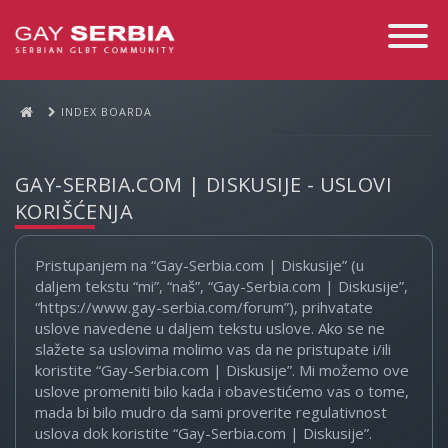
Toggle
Navigati
INDEX BOARDA
GAY-SERBIA.COM | DISKUSIJE - USLOVI
KORIŠĆENJA
Pristupanjem na “Gay-Serbia.com | Diskusije” (u
daljem tekstu “mi”, “naš”, “Gay-Serbia.com | Diskusije”,
“https://www.gay-serbia.com/forum”), prihvatate
uslove navedene u daljem tekstu uslove. Ako se ne
slažete sa uslovima molimo vas da ne pristupate i/ili
koristite “Gay-Serbia.com | Diskusije”. Mi možemo ove
uslove promeniti bilo kada i obavestićemo vas o tome,
mada bi bilo mudro da sami proverite regulativnost
uslova dok koristite “Gay-Serbia.com | Diskusije”.