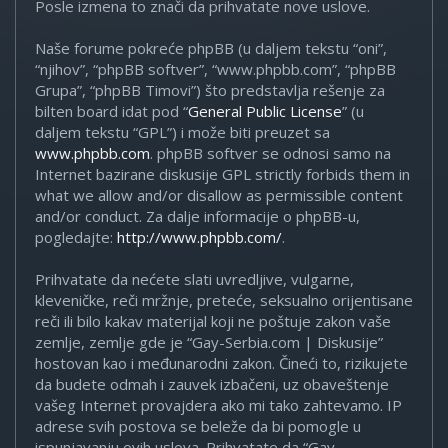
Posle izmena to znači da prihvatate nove uslove.
Naše forume pokreće phpBB (u daljem tekstu “oni”,
“njihov”, “phpBB softver”, “www.phpbb.com”, “phpBB
Grupa”, “phpBB Timovi”) što predstavlja rešenje za
bilten board idat pod “
General Public License
” (u
daljem tekstu “GPL”) i može biti preuzet sa
www.phpbb.com
. phpBB softver se odnosi samo na
Internet bazirane diskusije GPL strictly forbids them in
what we allow and/or disallow as permissible content
and/or conduct. Za dalje informacije o phpBB-u,
pogledajte:
http://www.phpbb.com/
.
Prihvatate da nećete slati uvredljive, vulgarne,
kleveničke, reči mržnje, preteće, seksualno orijentisane
reči ili bilo kakav materijal koji ne poštuje zakon vaše
zemlje, zemlje gde je “Gay-Serbia.com | Diskusije”
hostovan kao i međunarodni zakon. Čineći to, rizikujete
da budete odmah i zauvek izbačeni, uz obaveštenje
vašeg Internet provajdera ako mi tako zahtevamo. IP
adrese svih postova se beleže da bi pomogle u
ispunjavanju ovih uslova. Prihvatate da “Gay-