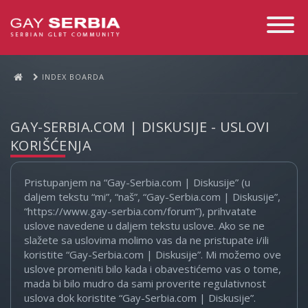
Toggle
Navigati
INDEX BOARDA
GAY-SERBIA.COM | DISKUSIJE - USLOVI
KORIŠĆENJA
Pristupanjem na “Gay-Serbia.com | Diskusije” (u
daljem tekstu “mi”, “naš”, “Gay-Serbia.com | Diskusije”,
“https://www.gay-serbia.com/forum”), prihvatate
uslove navedene u daljem tekstu uslove. Ako se ne
slažete sa uslovima molimo vas da ne pristupate i/ili
koristite “Gay-Serbia.com | Diskusije”. Mi možemo ove
uslove promeniti bilo kada i obavestićemo vas o tome,
mada bi bilo mudro da sami proverite regulativnost
uslova dok koristite “Gay-Serbia.com | Diskusije”.