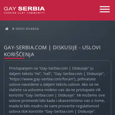
Toggle
Navigati
INDEX BOARDA
GAY-SERBIA.COM | DISKUSIJE - USLOVI
KORIŠĆENJA
Pristupanjem na “Gay-Serbia.com | Diskusije” (u
daljem tekstu “mi”, “naš”, “Gay-Serbia.com | Diskusije”,
“https://www.gay-serbia.com/forum”), prihvatate
uslove navedene u daljem tekstu uslove. Ako se ne
slažete sa uslovima molimo vas da ne pristupate i/ili
koristite “Gay-Serbia.com | Diskusije”. Mi možemo ove
uslove promeniti bilo kada i obavestićemo vas o tome,
mada bi bilo mudro da sami proverite regulativnost
uslova dok koristite “Gay-Serbia.com | Diskusije”.