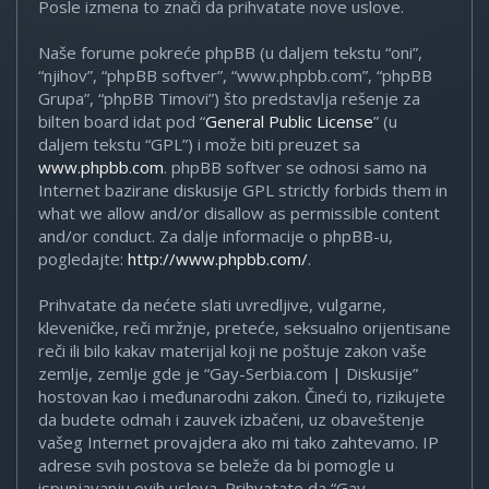
Posle izmena to znači da prihvatate nove uslove.
Naše forume pokreće phpBB (u daljem tekstu “oni”,
“njihov”, “phpBB softver”, “www.phpbb.com”, “phpBB
Grupa”, “phpBB Timovi”) što predstavlja rešenje za
bilten board idat pod “
General Public License
” (u
daljem tekstu “GPL”) i može biti preuzet sa
www.phpbb.com
. phpBB softver se odnosi samo na
Internet bazirane diskusije GPL strictly forbids them in
what we allow and/or disallow as permissible content
and/or conduct. Za dalje informacije o phpBB-u,
pogledajte:
http://www.phpbb.com/
.
Prihvatate da nećete slati uvredljive, vulgarne,
kleveničke, reči mržnje, preteće, seksualno orijentisane
reči ili bilo kakav materijal koji ne poštuje zakon vaše
zemlje, zemlje gde je “Gay-Serbia.com | Diskusije”
hostovan kao i međunarodni zakon. Čineći to, rizikujete
da budete odmah i zauvek izbačeni, uz obaveštenje
vašeg Internet provajdera ako mi tako zahtevamo. IP
adrese svih postova se beleže da bi pomogle u
ispunjavanju ovih uslova. Prihvatate da “Gay-