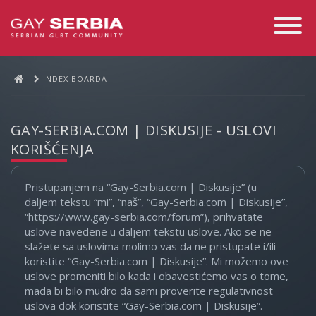
Toggle
Navigati
INDEX BOARDA
GAY-SERBIA.COM | DISKUSIJE - USLOVI
KORIŠĆENJA
Pristupanjem na “Gay-Serbia.com | Diskusije” (u
daljem tekstu “mi”, “naš”, “Gay-Serbia.com | Diskusije”,
“https://www.gay-serbia.com/forum”), prihvatate
uslove navedene u daljem tekstu uslove. Ako se ne
slažete sa uslovima molimo vas da ne pristupate i/ili
koristite “Gay-Serbia.com | Diskusije”. Mi možemo ove
uslove promeniti bilo kada i obavestićemo vas o tome,
mada bi bilo mudro da sami proverite regulativnost
uslova dok koristite “Gay-Serbia.com | Diskusije”.