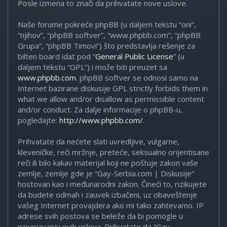
Posle izmena to znači da prihvatate nove uslove.
Naše forume pokreće phpBB (u daljem tekstu “oni”,
“njihov”, “phpBB softver”, “www.phpbb.com”, “phpBB
Grupa”, “phpBB Timovi”) što predstavlja rešenje za
bilten board idat pod “
General Public License
” (u
daljem tekstu “GPL”) i može biti preuzet sa
www.phpbb.com
. phpBB softver se odnosi samo na
Internet bazirane diskusije GPL strictly forbids them in
what we allow and/or disallow as permissible content
and/or conduct. Za dalje informacije o phpBB-u,
pogledajte:
http://www.phpbb.com/
.
Prihvatate da nećete slati uvredljive, vulgarne,
kleveničke, reči mržnje, preteće, seksualno orijentisane
reči ili bilo kakav materijal koji ne poštuje zakon vaše
zemlje, zemlje gde je “Gay-Serbia.com | Diskusije”
hostovan kao i međunarodni zakon. Čineći to, rizikujete
da budete odmah i zauvek izbačeni, uz obaveštenje
vašeg Internet provajdera ako mi tako zahtevamo. IP
adrese svih postova se beleže da bi pomogle u
ispunjavanju ovih uslova. Prihvatate da “Gay-