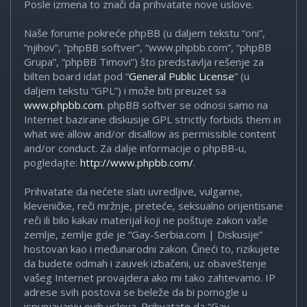
Posle izmena to znači da prihvatate nove uslove.
Naše forume pokreće phpBB (u daljem tekstu “oni”,
“njihov”, “phpBB softver”, “www.phpbb.com”, “phpBB
Grupa”, “phpBB Timovi”) što predstavlja rešenje za
bilten board idat pod “
General Public License
” (u
daljem tekstu “GPL”) i može biti preuzet sa
www.phpbb.com
. phpBB softver se odnosi samo na
Internet bazirane diskusije GPL strictly forbids them in
what we allow and/or disallow as permissible content
and/or conduct. Za dalje informacije o phpBB-u,
pogledajte:
http://www.phpbb.com/
.
Prihvatate da nećete slati uvredljive, vulgarne,
kleveničke, reči mržnje, preteće, seksualno orijentisane
reči ili bilo kakav materijal koji ne poštuje zakon vaše
zemlje, zemlje gde je “Gay-Serbia.com | Diskusije”
hostovan kao i međunarodni zakon. Čineći to, rizikujete
da budete odmah i zauvek izbačeni, uz obaveštenje
vašeg Internet provajdera ako mi tako zahtevamo. IP
adrese svih postova se beleže da bi pomogle u
ispunjavanju ovih uslova. Prihvatate da “Gay-