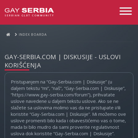
Toggle
Navigati
INDEX BOARDA
GAY-SERBIA.COM | DISKUSIJE - USLOVI
KORIŠĆENJA
Pristupanjem na “Gay-Serbia.com | Diskusije” (u
daljem tekstu “mi”, “naš”, “Gay-Serbia.com | Diskusije”,
“https://www.gay-serbia.com/forum”), prihvatate
uslove navedene u daljem tekstu uslove. Ako se ne
slažete sa uslovima molimo vas da ne pristupate i/ili
koristite “Gay-Serbia.com | Diskusije”. Mi možemo ove
uslove promeniti bilo kada i obavestićemo vas o tome,
mada bi bilo mudro da sami proverite regulativnost
uslova dok koristite “Gay-Serbia.com | Diskusije”.