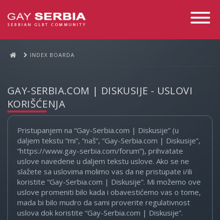
Toggle
Navigati
INDEX BOARDA
GAY-SERBIA.COM | DISKUSIJE - USLOVI
KORIŠĆENJA
Pristupanjem na “Gay-Serbia.com | Diskusije” (u
daljem tekstu “mi”, “naš”, “Gay-Serbia.com | Diskusije”,
“https://www.gay-serbia.com/forum”), prihvatate
uslove navedene u daljem tekstu uslove. Ako se ne
slažete sa uslovima molimo vas da ne pristupate i/ili
koristite “Gay-Serbia.com | Diskusije”. Mi možemo ove
uslove promeniti bilo kada i obavestićemo vas o tome,
mada bi bilo mudro da sami proverite regulativnost
uslova dok koristite “Gay-Serbia.com | Diskusije”.