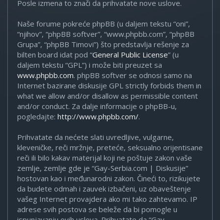
Posle izmena to znači da prihvatate nove uslove.
Naše forume pokreće phpBB (u daljem tekstu “oni”,
“njihov”, “phpBB softver”, “www.phpbb.com”, “phpBB
Grupa”, “phpBB Timovi”) što predstavlja rešenje za
bilten board idat pod “
General Public License
” (u
daljem tekstu “GPL”) i može biti preuzet sa
www.phpbb.com
. phpBB softver se odnosi samo na
Internet bazirane diskusije GPL strictly forbids them in
what we allow and/or disallow as permissible content
and/or conduct. Za dalje informacije o phpBB-u,
pogledajte:
http://www.phpbb.com/
.
Prihvatate da nećete slati uvredljive, vulgarne,
kleveničke, reči mržnje, preteće, seksualno orijentisane
reči ili bilo kakav materijal koji ne poštuje zakon vaše
zemlje, zemlje gde je “Gay-Serbia.com | Diskusije”
hostovan kao i međunarodni zakon. Čineći to, rizikujete
da budete odmah i zauvek izbačeni, uz obaveštenje
vašeg Internet provajdera ako mi tako zahtevamo. IP
adrese svih postova se beleže da bi pomogle u
ispunjavanju ovih uslova. Prihvatate da “Gay-